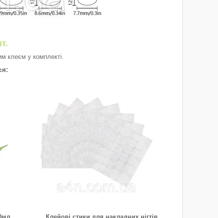
т.
ним клеєм у комплекті.
ся:
0мл
Клейові стики для накладних нігтів