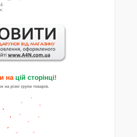
і;
м;
ми на
цій сторінці
!
 на різні групи товарів.