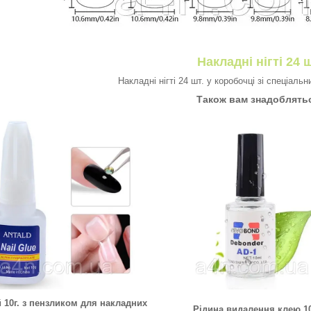
Накладні нігті 24 ш
Накладні нігті 24 шт. у коробочці зі спеціаль
Також вам знадоблять
 10г. з пензликом для накладних
Рідина видалення клею 1