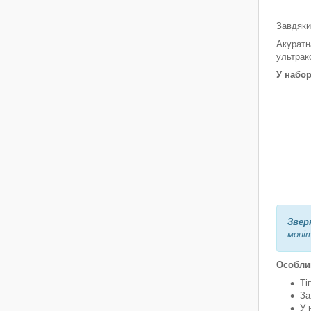
Завдяки
Акуратн
ультрак
У набор
Звер
моніт
Особлив
Ті
За
У 