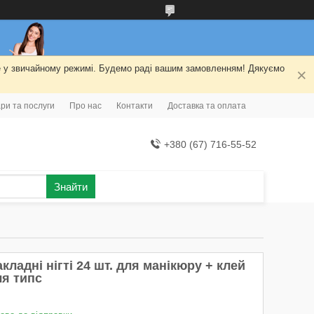
ме у звичайному режимі. Будемо раді вашим замовленням! Дякуємо
ри та послуги
Про нас
Контакти
Доставка та оплата
+380 (67) 716-55-52
Знайти
кладні нігті 24 шт. для манікюру + клей
ля типс