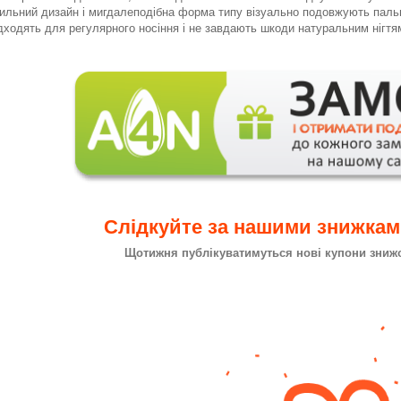
ильний дизайн і мигдалеподібна форма типу візуально подовжують пальц
дходять для регулярного носіння і не завдають шкоди натуральним нігтя
Слідкуйте за нашими знижка
Щотижня публікуватимуться нові купони знижок