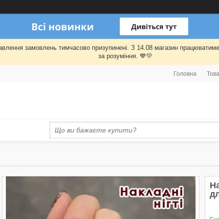
правлення замовлень тимчасово призупинені. З 14.08 магазин працювати
за розуміння. 💙💛
Головна
Това
На
д