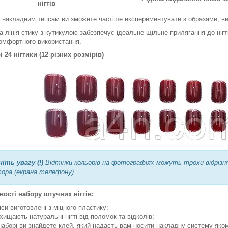
нігтів
 накладним типсам ви зможете частіше експериментувати з образами, ви
а лінія стику з кутикулою забезпечує ідеальне щільне прилягання до нігть
омфортного використання.
і 24 нігтики (12 різних розмірів)
ніть увагу (!)
Відтінки кольорів на фотографіях можуть трохи відрізн
ора (екрана телефону).
ості набору штучних нігтів:
пси виготовлені з міцного пластику;
хищають натуральні нігті від поломок та відколів;
наборі ви знайдете клей, який надасть вам носити накладну систему яко