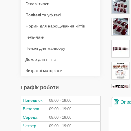
Гелеві типси
Полігелі та уф.гелі
Форми для нарощування нігтів
Гель-лаки
Пензлі для манікюру
Декор для нігтів
Витратні матеріали
Графік роботи
Понеділок
09:00
19:00
Опи
Вівторок
09:00
19:00
Середа
09:00
19:00
Четвер
09:00
19:00