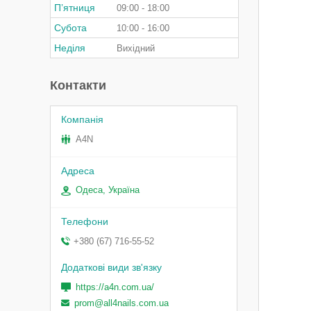
Пʼятниця
09:00
18:00
Субота
10:00
16:00
Неділя
Вихідний
Контакти
A4N
Одеса, Україна
+380 (67) 716-55-52
https://a4n.com.ua/
prom@all4nails.com.ua