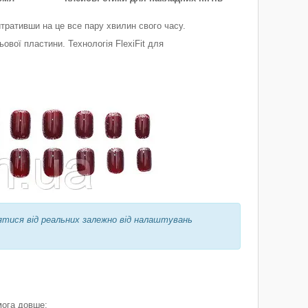
тративши на це все пару хвилин свого часу.
ової пластини. Технологія FlexiFit для
ятися від реальних залежно від налаштувань
мога довше;