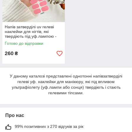
Напів затверділі uv гелеві
наклейки для нігтів, які
твердіють під уф.лампою -
патч-слайдери
Готово до відправки
260
₴
У даному каталозі представлені однотонні напівзатверділі
гелеві уф. наклейки для манікюру, які під впливом
ультрафіолету (уф.лампи або сонця) твердіють і стають
гелевими тіпсами.
Про нас
99% позитивних з 270 відгуків за рік