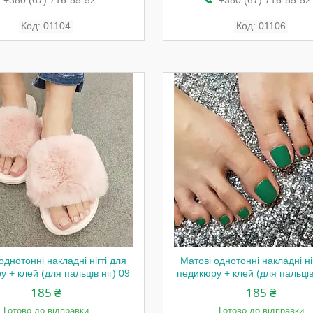
+380 (67) 716-55-52
+380 (67) 716-55-52
01104
01106
однотонні накладні нігті для
Матові однотонні накладні ні
 + клей (для пальців ніг) 09
педикюру + клей (для пальців 
185 ₴
185 ₴
Готово до відправки
Готово до відправки