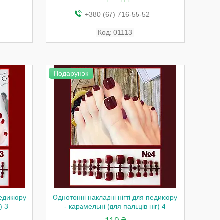
+380 (67) 716-55-52
01113
Подарунок
педикюру
Однотонні накладні нігті для педикюру
) 3
- карамельні (для пальців ніг) 4
119 ₴