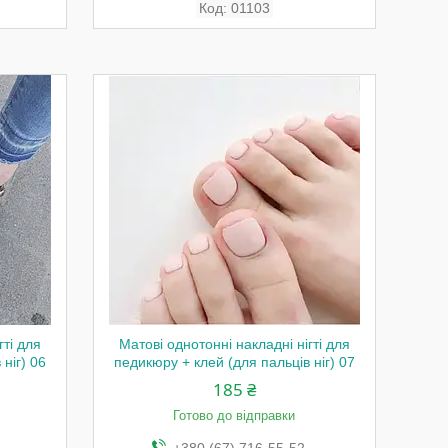
01103
гті для
Матові однотонні накладні нігті для
ніг) 06
педикюру + клей (для пальців ніг) 07
185 ₴
Готово до відправки