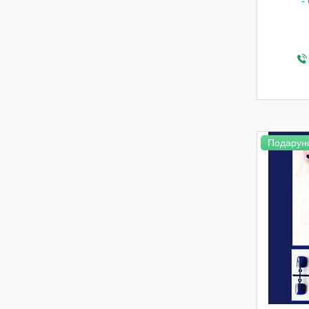
-
Подарун