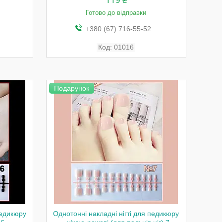
Готово до відправки
+380 (67) 716-55-52
01016
Подарунок
педикюру
Однотонні накладні нігті для педикюру