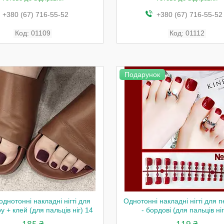
+380 (67) 716-55-52
+380 (67) 716-55-52
01109
01112
Подарунок
однотонні накладні нігті для
Однотонні накладні нігті для 
 + клей (для пальців ніг) 14
- бордові (для пальців ніг
185 ₴
119 ₴