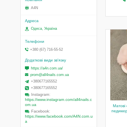
A4N
Одеса, Україна
+380 (67) 716-55-52
https://a4n.com.ua/
prom@all4nails.com.ua
+380677165552
+380677165552
Instagram
https://www.instagram.com/all4nails.c
om.ua
Матові 
педикюру
Facebook
https://www.facebook.com/A4N.com.u
a