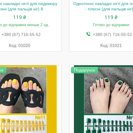
і накладні нігті для педикюру
Однотонні накладні нігті для 
сині (для пальців ніг) 8
- тілесні (для пальців ніг
119 ₴
119 ₴
о до відправки менше 2 од.
Готово до відправки
+380 (67) 716-55-52
+380 (67) 716-55-52
01020
01021
ок
Подарунок