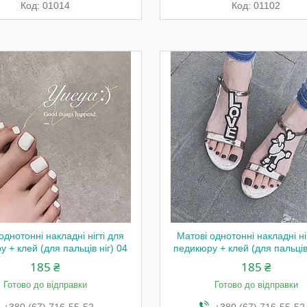
01014
01102
однотонні накладні нігті для
Матові однотонні накладні ні
 + клей (для пальців ніг) 04
педикюру + клей (для пальців 
185 ₴
185 ₴
Готово до відправки
Готово до відправки