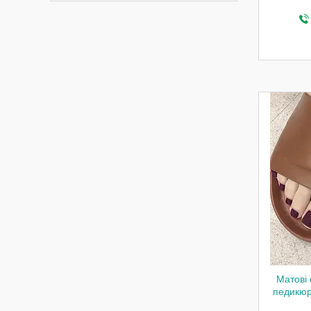
Матові 
педикюру