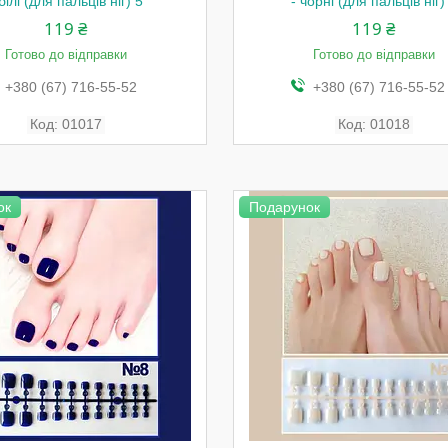
 білі (для пальців ніг) 5
- чорні (для пальців ніг)
119 ₴
119 ₴
Готово до відправки
Готово до відправки
+380 (67) 716-55-52
+380 (67) 716-55-52
01017
01018
ок
Подарунок