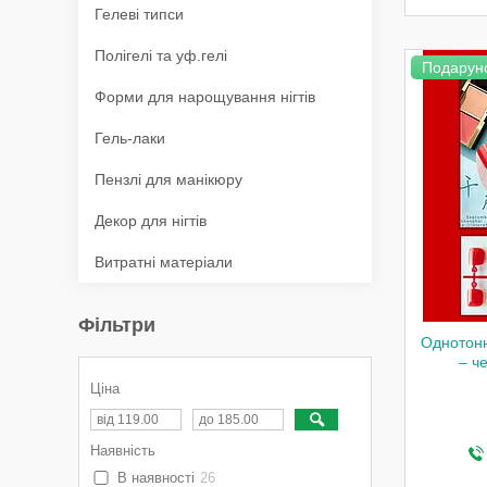
Гелеві типси
Полігелі та уф.гелі
Подарун
Форми для нарощування нігтів
Гель-лаки
Пензлі для манікюру
Декор для нігтів
Витратні матеріали
Фільтри
Однотонн
– че
Ціна
Наявність
В наявності
26