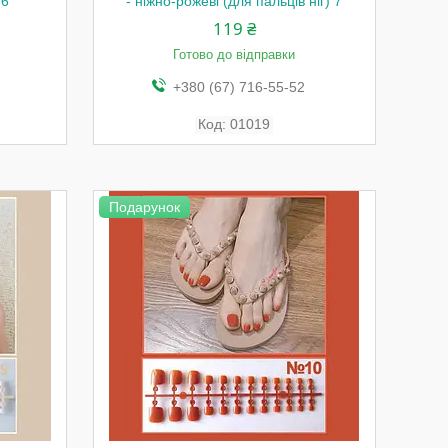
 6
- ніжно-рожеві (для пальців ніг) 7
119 ₴
Готово до відправки
+380 (67) 716-55-52
01019
Подарунок