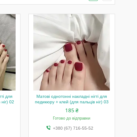
гті для
Матові однотонні накладні нігті для
ніг) 02
педикюру + клей (для пальців ніг) 03
185 ₴
Готово до відправки
+380 (67) 716-55-52