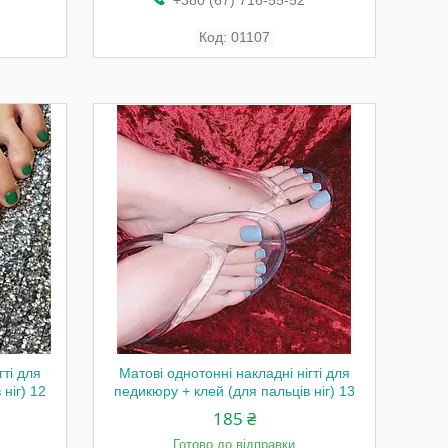
+380 (67) 716-55-52
01107
гті для
Матові однотонні накладні нігті для
ніг) 12
педикюру + клей (для пальців ніг) 13
185 ₴
Готово до відправки