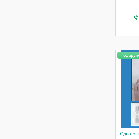
Подарун
Однотонн