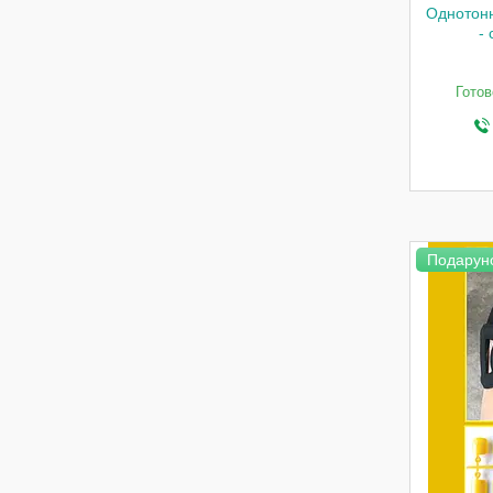
Однотонн
- 
Готов
Подарун