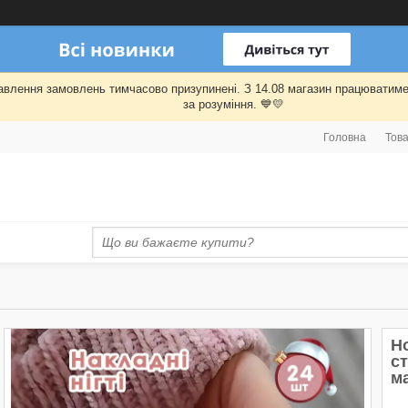
правлення замовлень тимчасово призупинені. З 14.08 магазин працювати
за розуміння. 💙💛
Головна
Това
Но
ст
м