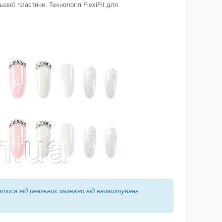
ової пластини. Технологія FlexiFit для
ятися від реальних залежно від налаштувань