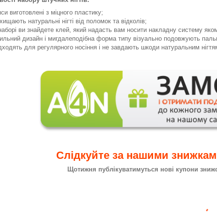
пси виготовлені з міцного пластику;
хищають натуральні нігті від поломок та відколів;
наборі ви знайдете клей, який надасть вам носити накладну систему яко
ильний дизайн і мигдалеподібна форма типу візуально подовжують пальц
дходять для регулярного носіння і не завдають шкоди натуральним нігтя
Слідкуйте за нашими знижка
Щотижня публікуватимуться нові купони знижок