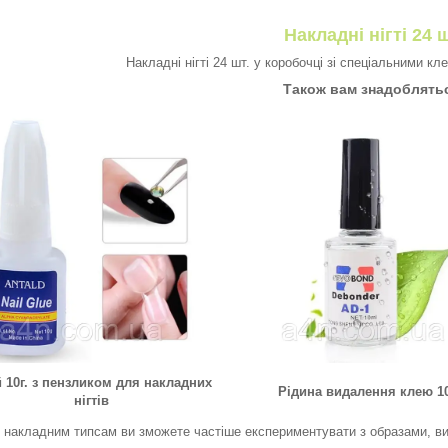
Накладні нігті 24 ш
Накладні нігті 24 шт. у коробочці зі спеціальними к
Також вам знадоблять
 10г. з пензликом для накладних
Рідина видалення клею 1
нігтів
 накладним типсам ви зможете частіше експериментувати з образами, ви