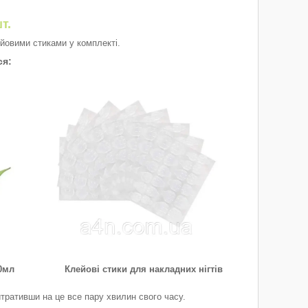
т.
лейовими стиками у комплекті.
ся:
0мл
Клейові стики для накладних нігтів
тративши на це все пару хвилин свого часу.