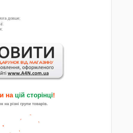
мога довше;
і;
м;
ми на
цій сторінці
!
 на різні групи товарів.