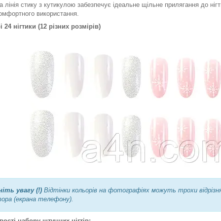
а лінія стику з кутикулою забезпечує ідеальне щільне прилягання до нігть
омфортного використання.
і 24 нігтики (12 різних розмірів)
ніть увагу (!)
Відтінки кольорів на фотографіях можуть трохи відрізн
ора (екрана телефону).
ості набору штучних нігтів: