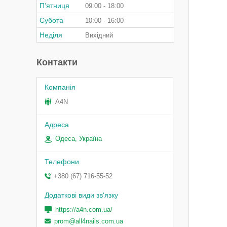
Пʼятниця
09:00
18:00
Субота
10:00
16:00
Неділя
Вихідний
Контакти
A4N
Одеса, Україна
+380 (67) 716-55-52
https://a4n.com.ua/
prom@all4nails.com.ua