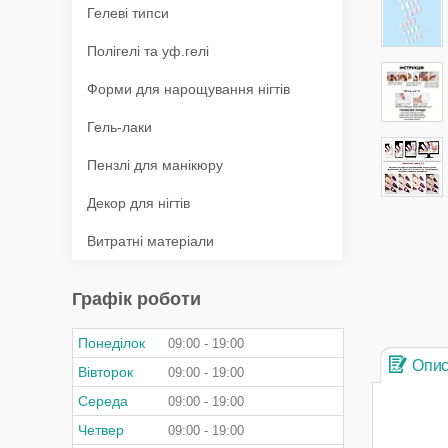
Гелеві типси
Полігелі та уф.гелі
Форми для нарощування нігтів
Гель-лаки
Пензлі для манікюру
Декор для нігтів
Витратні матеріали
Графік роботи
Понеділок
09:00
19:00
Опи
Вівторок
09:00
19:00
Середа
09:00
19:00
Четвер
09:00
19:00