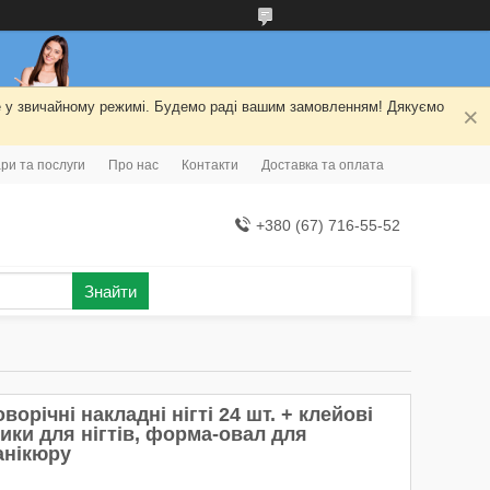
ме у звичайному режимі. Будемо раді вашим замовленням! Дякуємо
ри та послуги
Про нас
Контакти
Доставка та оплата
+380 (67) 716-55-52
Знайти
ворічні накладні нігті 24 шт. + клейові
ики для нігтів, форма-овал для
анікюру