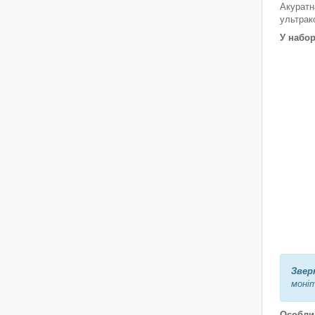
Акуратн
ультрак
У набор
Звер
моніт
Особлив