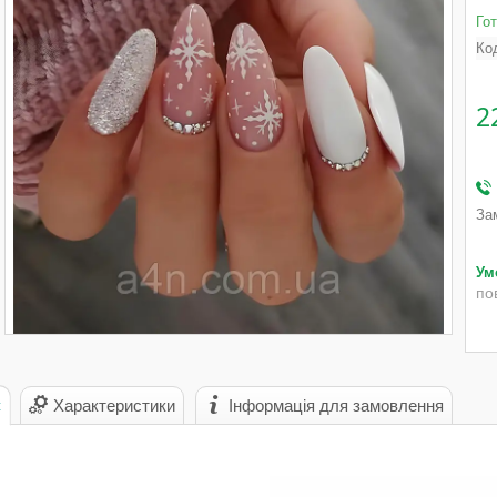
Го
Ко
2
За
по
с
Характеристики
Інформація для замовлення