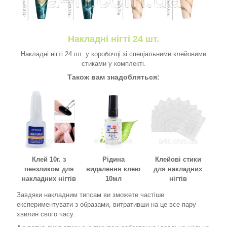
Накладні нігті 24 шт.
Накладні нігті 24 шт. у коробочці зі спеціальними клейовими
стиками у комплекті.
Також вам знадобляться:
Клей 10г. з
Рідина
Клейові стики
пензликом для
видалення клею
для накладних
накладних нігтів
10мл
нігтів
Завдяки накладним типсам ви зможете частіше
експериментувати з образами, витративши на це все пару
хвилин свого часу.