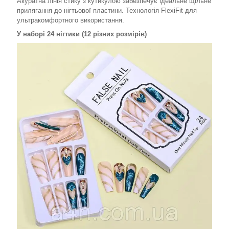
Акуратна лінія стику з кутикулою забезпечує ідеальне щільне
прилягання до нігтьової пластини. Технологія FlexiFit для
ультракомфортного використання.
У наборі 24 нігтики (12 різних розмірів)