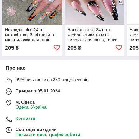
Накладні нігті 24 шт.
Накладні нігті 24 шт.+
Накл
матові + клейові стики та
клейові стики та міні-
клей
міні-пилочка для нігтів,
пилочка для нігтів, типси
пило
типси балерина для
мигдаль для манікюру
мигд
205
205
205
₴
₴
манікюру
Про нас
99% позитивних з 270 відгуків за рік
Працює з 05.01.2024
м. Одеса
Одеса, Україна
Контакти
Сьогодні вихідний
Показати весь графік роботи