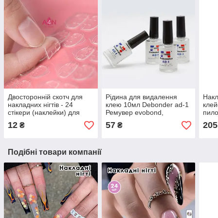
Двосторонній скотч для
Рідина для видалення
Накл
накладних нігтів - 24
клею 10мл Debonder ad-1
клей
стікери (наклейки) для
Ремувер evobond,
пило
дизайну нігтів
дебондер для зняття
овал
12
57
205
₴
₴
накладних нігтів та вій
Подібні товари компанії