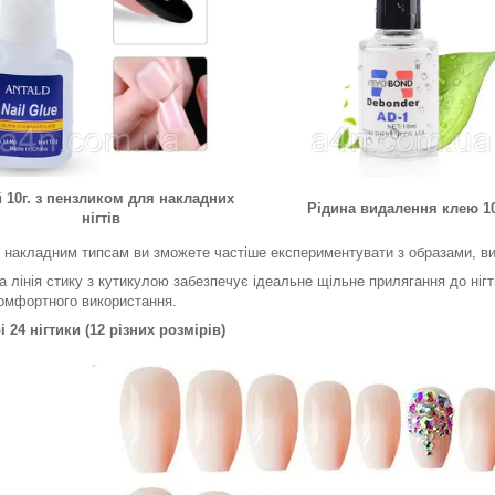
 10г. з пензликом для накладних
Рідина видалення клею 1
нігтів
 накладним типсам ви зможете частіше експериментувати з образами, ви
а лінія стику з кутикулою забезпечує ідеальне щільне прилягання до нігть
омфортного використання.
і 24 нігтики (12 різних розмірів)