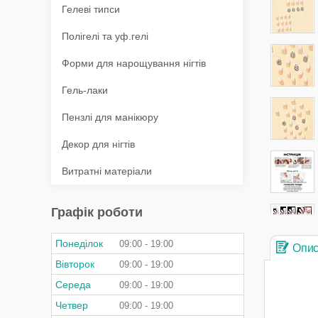
Гелеві типси
Полігелі та уф.гелі
Форми для нарощування нігтів
Гель-лаки
Пензлі для манікюру
Декор для нігтів
Витратні матеріали
Графік роботи
Понеділок
09:00
19:00
Опи
Вівторок
09:00
19:00
Середа
09:00
19:00
Четвер
09:00
19:00