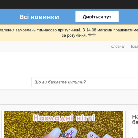
правлення замовлень тимчасово призупинені. З 14.08 магазин працювати
за розуміння. 💙💛
Головна
Това
На
б