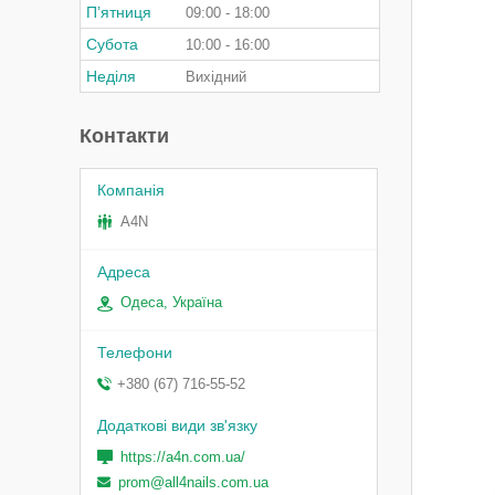
Пʼятниця
09:00
18:00
Субота
10:00
16:00
Неділя
Вихідний
Контакти
A4N
Одеса, Україна
+380 (67) 716-55-52
https://a4n.com.ua/
prom@all4nails.com.ua