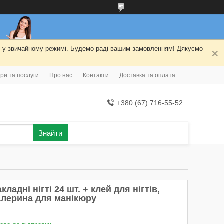
ме у звичайному режимі. Будемо раді вашим замовленням! Дякуємо
ри та послуги
Про нас
Контакти
Доставка та оплата
+380 (67) 716-55-52
Знайти
кладні нігті 24 шт. + клей для нігтів,
алерина для манікюру