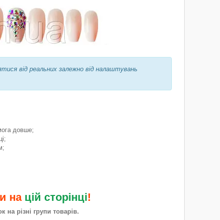
ятися від реальних залежно від налаштувань
мога довше;
і;
м;
ми на
цій сторінці
!
 на різні групи товарів.