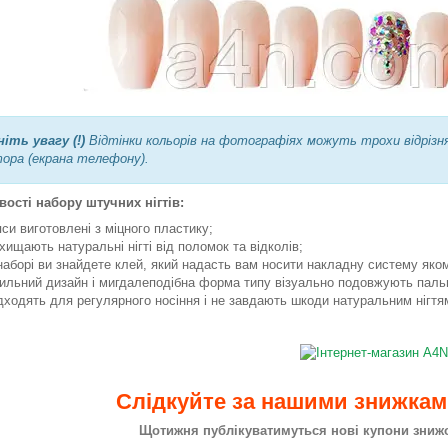
ніть увагу (!)
Відтінки кольорів на фотографіях можуть трохи відрізн
ора (екрана телефону).
ості набору штучних нігтів:
пси виготовлені з міцного пластику;
хищають натуральні нігті від поломок та відколів;
наборі ви знайдете клей, який надасть вам носити накладну систему яко
ильний дизайн і мигдалеподібна форма типу візуально подовжують пальц
дходять для регулярного носіння і не завдають шкоди натуральним нігтя
Слідкуйте за нашими знижка
Щотижня публікуватимуться нові купони знижок