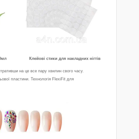
0мл
Клейові стики для накладних нігтів
тративши на це все пару хвилин свого часу.
ової пластини. Технологія FlexiFit для