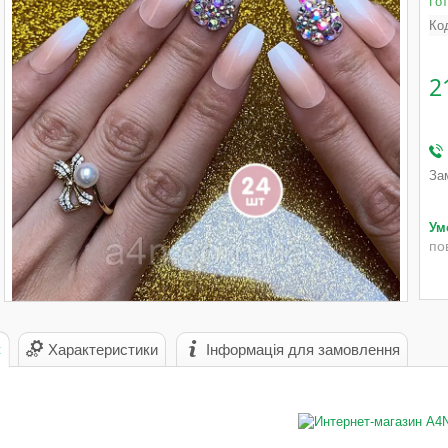
Го
Ко
2
За
по
с
Характеристики
Інформація для замовлення