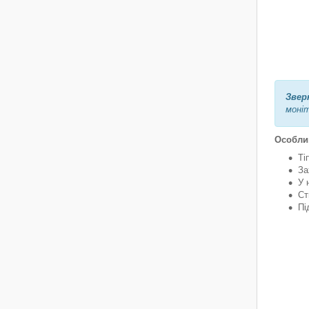
Звер
моніт
Особлив
Ті
За
У 
Ст
Пі