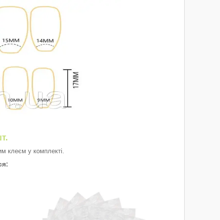
т.
ним клеєм у комплекті.
ся: