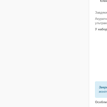
Клей
Завдяки
Акуратн
ультрак
У набор
Звер
моніт
Особлив