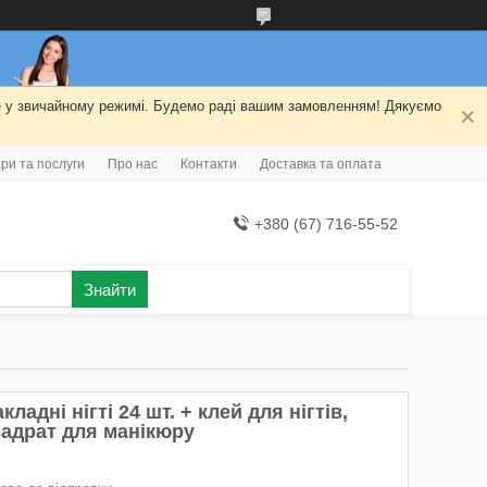
ме у звичайному режимі. Будемо раді вашим замовленням! Дякуємо
ри та послуги
Про нас
Контакти
Доставка та оплата
+380 (67) 716-55-52
Знайти
кладні нігті 24 шт. + клей для нігтів,
вадрат для манікюру