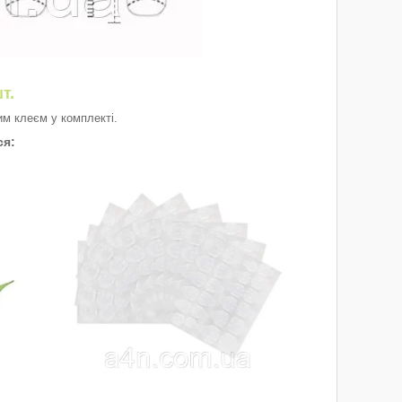
т.
ним клеєм у комплекті.
ся: