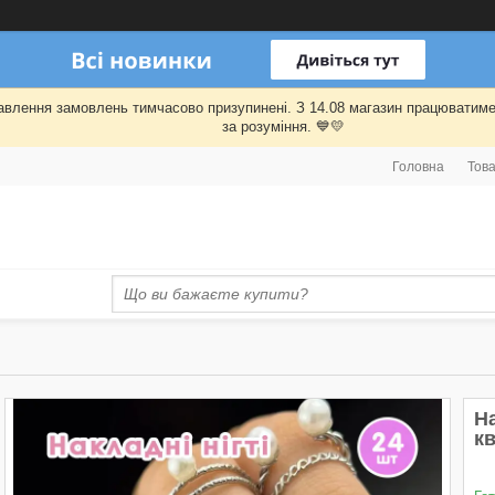
правлення замовлень тимчасово призупинені. З 14.08 магазин працювати
за розуміння. 💙💛
Головна
Това
На
к