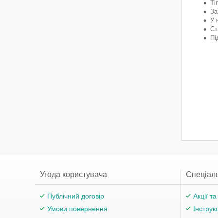
Ті
За
У 
Ст
Пі
Угода користувача
Спеціаль
Публічний договір
Акції т
Умови повернення
Інструк