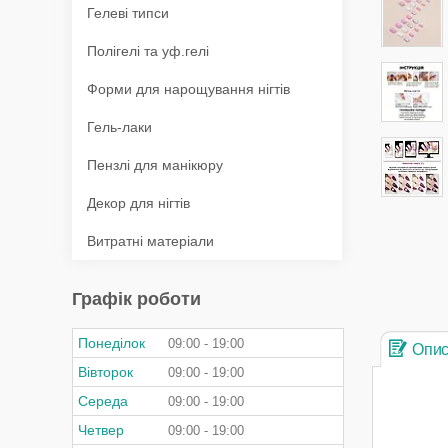
Гелеві типси
Полігелі та уф.гелі
Форми для нарощування нігтів
Гель-лаки
Пензлі для манікюру
Декор для нігтів
Витратні матеріали
Графік роботи
Понеділок
09:00
19:00
Опи
Вівторок
09:00
19:00
Середа
09:00
19:00
Четвер
09:00
19:00