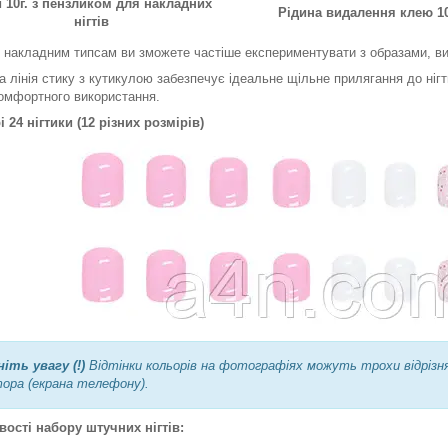
 10г. з пензликом для накладних
Рідина видалення клею 1
нігтів
 накладним типсам ви зможете частіше експериментувати з образами, ви
а лінія стику з кутикулою забезпечує ідеальне щільне прилягання до нігть
омфортного використання.
і 24 нігтики (12 різних розмірів)
ніть увагу (!)
Відтінки кольорів на фотографіях можуть трохи відрізн
ора (екрана телефону).
ості набору штучних нігтів: