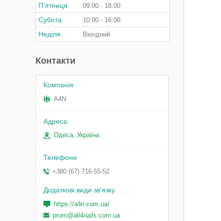
Пʼятниця
09:00
18:00
Субота
10:00
16:00
Неділя
Вихідний
Контакти
A4N
Одеса, Україна
+380 (67) 716-55-52
https://a4n.com.ua/
prom@all4nails.com.ua