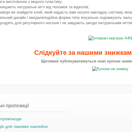
пси виготовлені з міцного пластику;
хищають натуральні нігті від поломок та відколів;
наборі ви знайдете клей, який надасть вам носити накладну систему яко
ильний дизайн і мигдалеподібна форма типу візуально подовжують пальц
дходять для регулярного носіння і не завдають шкоди натуральним нігтя
Слідкуйте за нашими знижка
Щотижня публікуватимуться нові купони знижок
ні пропозиції
а промокоди
ція для лакових наклейок