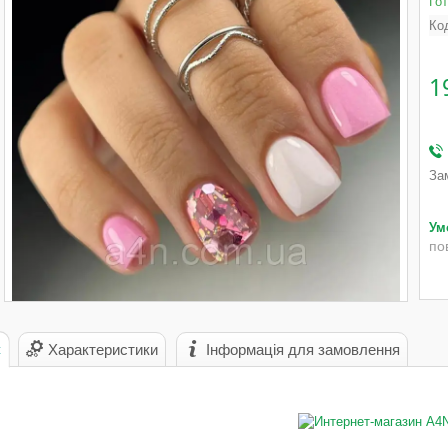
Го
Ко
1
За
по
с
Характеристики
Інформація для замовлення