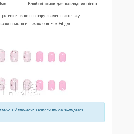
0мл
Клейові стики для накладних нігтів
тративши на це все пару хвилин свого часу.
ової пластини. Технологія FlexiFit для
ятися від реальних залежно від налаштувань