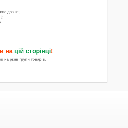
мога довше;
і;
м;
ми на
цій сторінці
!
 на різні групи товарів.