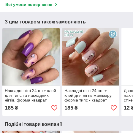
Всі умови повернення
З цим товаром також замовляють
Накладні нігті 24 шт.+ клей
Накладні нігті 24 шт. +
Двос
для типс та накладних
клей для нігтів манікюру,
накл
нігтів, форма квадрат
форма типс - квадрат
стік
диза
185
185
12
₴
₴
Подібні товари компанії