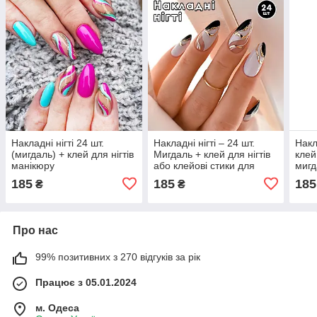
Накладні нігті 24 шт.
Накладні нігті – 24 шт.
Накл
(мигдаль) + клей для нігтів
Мигдаль + клей для нігтів
клей
манікюру
або клейові стики для
мигд
манікюру
185
185
185
₴
₴
Про нас
99% позитивних з 270 відгуків за рік
Працює з 05.01.2024
м. Одеса