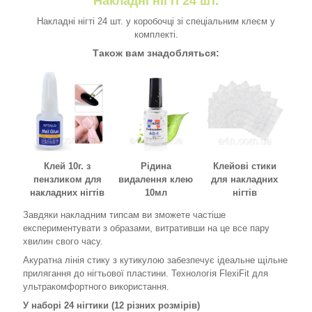
Накладні нігті 24 шт.
Накладні нігті 24 шт. у коробочці зі спеціальним клеєм у
комплекті.
Також вам знадобляться:
Клей 10г. з
Рідина
Клейові стики
пензликом для
видалення клею
для накладних
накладних нігтів
10мл
нігтів
Завдяки накладним типсам ви зможете частіше
експериментувати з образами, витративши на це все пару
хвилин свого часу.
Акуратна лінія стику з кутикулою забезпечує ідеальне щільне
прилягання до нігтьової пластини. Технологія FlexiFit для
ультракомфортного використання.
У наборі 24 нігтики (12 різних розмірів)