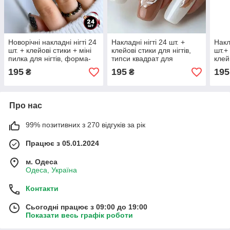
Новорічні накладні нігті 24
Накладні нігті 24 шт. +
Накл
шт. + клейові стики + міні
клейові стики для нігтів,
шт.+
пилка для нігтів, форма-
типси квадрат для
клей
квадрат для манікюру
манікюру
квад
195
195
195
₴
₴
(017856)
Про нас
99% позитивних з 270 відгуків за рік
Працює з 05.01.2024
м. Одеса
Одеса, Україна
Контакти
Сьогодні працює з 09:00 до 19:00
Показати весь графік роботи