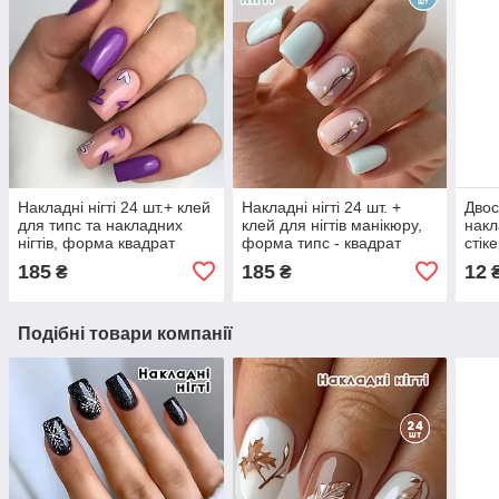
Накладні нігті 24 шт.+ клей
Накладні нігті 24 шт. +
Двос
для типс та накладних
клей для нігтів манікюру,
накл
нігтів, форма квадрат
форма типс - квадрат
стік
диза
185
185
12
₴
₴
Подібні товари компанії