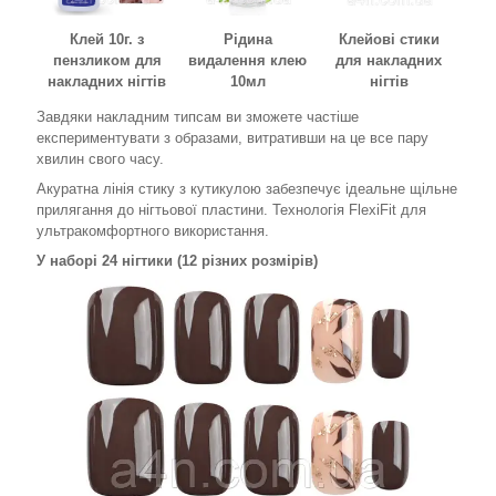
Клей 10г. з
Рідина
Клейові стики
пензликом для
видалення клею
для накладних
накладних нігтів
10мл
нігтів
Завдяки накладним типсам ви зможете частіше
експериментувати з образами, витративши на це все пару
хвилин свого часу.
Акуратна лінія стику з кутикулою забезпечує ідеальне щільне
прилягання до нігтьової пластини. Технологія FlexiFit для
ультракомфортного використання.
У наборі 24 нігтики (12 різних розмірів)