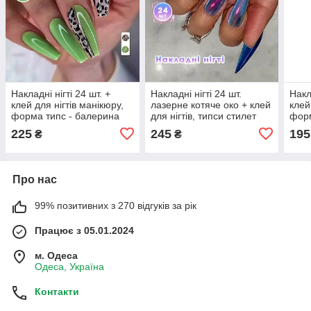
Накладні нігті 24 шт. +
Накладні нігті 24 шт.
Накл
клей для нігтів манікюру,
лазерне котяче око + клей
клей
форма типс - балерина
для нігтів, типси стилет
форм
для манікюру
225
245
195
₴
₴
Про нас
99% позитивних з 270 відгуків за рік
Працює з 05.01.2024
м. Одеса
Одеса, Україна
Контакти