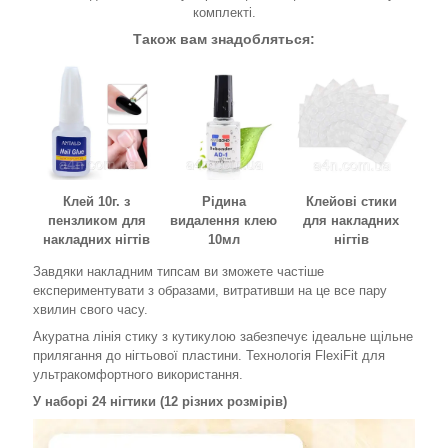
комплекті.
Також вам знадобляться:
Клей 10г. з
Рідина
Клейові стики
пензликом для
видалення клею
для накладних
накладних нігтів
10мл
нігтів
Завдяки накладним типсам ви зможете частіше
експериментувати з образами, витративши на це все пару
хвилин свого часу.
Акуратна лінія стику з кутикулою забезпечує ідеальне щільне
прилягання до нігтьової пластини. Технологія FlexiFit для
ультракомфортного використання.
У наборі 24 нігтики (12 різних розмірів)