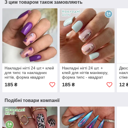
З цим товаром також замовляють
Накладні нігті 24 шт.+ клей
Накладні нігті 24 шт. +
Двос
для типс та накладних
клей для нігтів манікюру,
накл
нігтів, форма квадрат
форма типс - квадрат
стік
диза
185
185
12
₴
₴
Подібні товари компанії