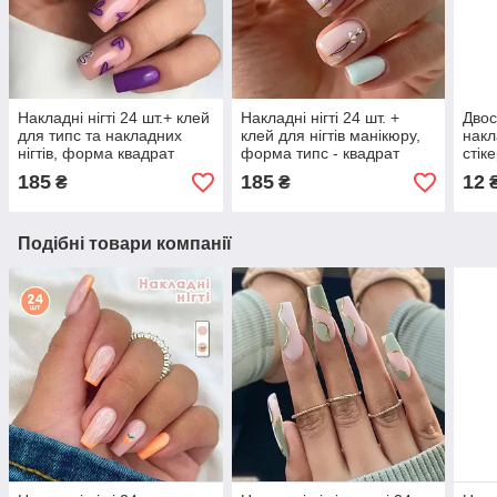
Накладні нігті 24 шт.+ клей
Накладні нігті 24 шт. +
Двос
для типс та накладних
клей для нігтів манікюру,
накл
нігтів, форма квадрат
форма типс - квадрат
стік
диза
185
185
12
₴
₴
Подібні товари компанії