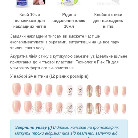
Клей 10г. з
Рідина
Клейові стики
пензликом для
видалення клею
для накладних
накладних нігтів
10мл
нігтів
Завдяки накладним типсам ви зможете частіше
експериментувати з образами, витративши на це все пару
хвилин свого часу.
Акуратна лінія стику з кутикулою забезпечує ідеальне щільне
прилягання до нігтьової пластини. Технологія FlexiFit для
ультракомфортного використання.
У наборі 24 нігтики (12 різних розмірів)
Зверніть увагу (!)
Відтінки кольорів на фотографіях
можуть трохи відрізнятися від реальних залежно від