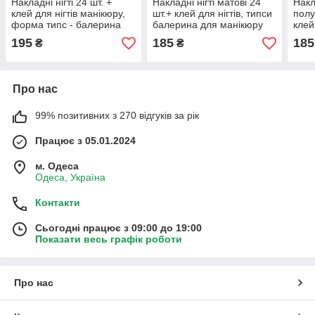
Накладні нігті 24 шт. +
Накладні нігті матові 24
Накла
клей для нігтів манікюру,
шт.+ клей для нігтів, типси
полу
форма типс - балерина
балерина для манікюру
клей
бале
195
185
185
₴
₴
Про нас
99% позитивних з 270 відгуків за рік
Працює з 05.01.2024
м. Одеса
Одеса, Україна
Контакти
Сьогодні працює з 09:00 до 19:00
Показати весь графік роботи
Про нас