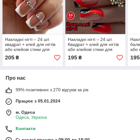
Накладні нігті – 24 шт.
Накладні нігті – 24 шт.
Накл
квадрат + клей для нігтів
Квадрат + клей для нігтів
бале
або клейові стики для
або клейові стики для
або 
манікюру
манікюру
мані
205
195
195
₴
₴
Про нас
99% позитивних з 270 відгуків за рік
Працює з 05.01.2024
м. Одеса
Одеса, Україна
Контакти
Сьогодні працює з 09:00 до 18:00