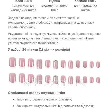
Клей 10г. з
Рідина
Клейові стики
пензликом для
видалення клею
для накладних
накладних нігтів
10мл
нігтів
Завдяки накладним типсам ви зможете частіше
експериментувати з образами, витративши на це все пару
хвилин свого часу.
Акуратна лінія стику з кутикулою забезпечує ідеальне щільне
прилягання до нігтьової пластини. Технологія FlexiFit для
ультракомфортного використання.
У наборі 24 нігтики (12 різних розмірів)
Особливості набору штучних нігтів:
Тіпси виготовлені з міцного пластику;
Захищають натуральні нігті від поломок та відколів;