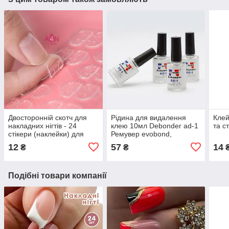
Двосторонній скотч для
Рідина для видалення
Клей
накладних нігтів - 24
клею 10мл Debonder ad-1
та с
стікери (наклейки) для
Ремувер evobond,
дизайну нігтів
дебондер для зняття
12
57
14
₴
₴
накладних нігтів та вій
Подібні товари компанії