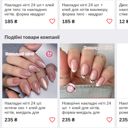
Накладні нігті 24 шт.+ клей
Накладні нігті 24 шт. +
Двос
для типс та накладних
клей для нігтів манікюру,
накл
нігтів, форма квадрат
форма типс - квадрат
стік
диза
185
185
12
₴
₴
Подібні товари компанії
Накладні нігті 24 шт.
Новорічні накладні нігті 24
Накл
котяче око + клей для
шт. + клей для нігтів,
котя
нігтів, мигдаль для
форма-мигдаль для
роже
манікюру
манікюру - Різдвяні
клей
235
235
235
₴
₴
фор
мані