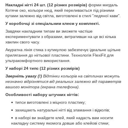
Накладні нігті 24 шт. (12 різних розмірів)
форми мигдаль
Котяче око, кольори нюд, який переливається під різними
кутами залежно від світла, виготовлені в стилі "ледяної кави".
У коробочці зі спеціальним клеєм у комплекті.
Завдяки накладним типам ви зможете частіше
експериментувати з образами, витративши на це всі кілька
хвилин свого часу.
Акуратна лінія стика з кутикулою забезпечує ідеальне щільне
прилягання до нігтьової пластини. Технологія FlexiFit для
ультракомфортного використання.
У наборі 24 типс (12 різних розмірів)
Зверніть увагу (!)
Відтінки кольорів на світлинах можуть
незначно відрізнятися від реальних залежно від параметрів
вашого монітора (екрана телефона).
Особливості набору штучних нігтів:
типси виготовлені з міцного пластику;
захищають натуральні нігті від зламання і відколів;
в наборі ви знайдете клей, який надасть вам носити
накладну систему якомога довше або клейові стики;