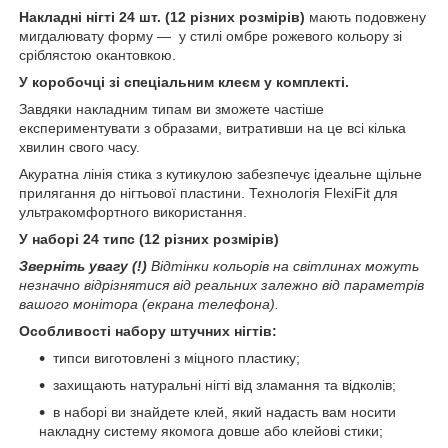
Накладні нігті 24 шт. (12 різних розмірів)
мають подовжену
мигдалювату форму — у стилі омбре рожевого кольору зі
сріблястою окантовкою.
У коробочці зі спеціальним клеєм у комплекті.
Завдяки накладним типам ви зможете частіше
експериментувати з образами, витративши на це всі кілька
хвилин свого часу.
Акуратна лінія стика з кутикулою забезпечує ідеальне щільне
прилягання до нігтьової пластини. Технологія FlexiFit для
ультракомфортного використання.
У наборі 24 типс (12 різних розмірів)
Зверніть увагу (!)
Відтінки кольорів на світлинах можуть
незначно відрізнятися від реальних залежно від параметрів
вашого монітора (екрана телефона).
Особливості набору штучних нігтів:
типси виготовлені з міцного пластику;
захищають натуральні нігті від зламання та відколів;
в наборі ви знайдете клей, який надасть вам носити
накладну систему якомога довше або клейові стики;