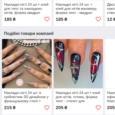
Накладні нігті 24 шт.+ клей
Накладні нігті 24 шт. +
Двос
для типс та накладних
клей для нігтів манікюру,
накл
нігтів, форма квадрат
форма типс - квадрат
стік
диза
185
185
12
₴
₴
Подібні товари компанії
Накладні нігті 24 шт. із
Накладні нігті 24 шт.+ клей
Накла
сріблястим 3D дизайном у
для нігтів, готика, форма
ефек
французькому стилі +
типс - стилет для
блис
клей, форма мигдаль для
манікюру
фор
215
205
205
₴
₴
манікюру (01923)
мані