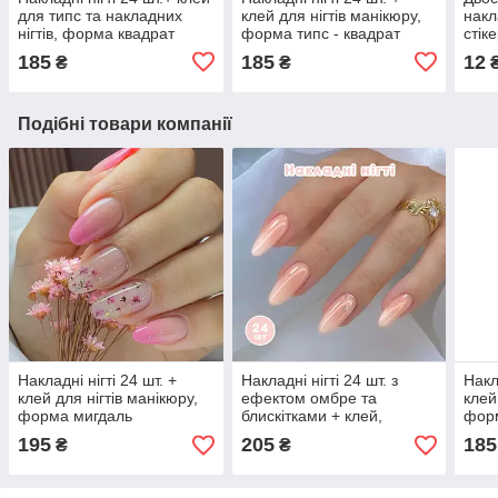
для типс та накладних
клей для нігтів манікюру,
накл
нігтів, форма квадрат
форма типс - квадрат
стік
диза
185
185
12
₴
₴
Подібні товари компанії
Накладні нігті 24 шт. +
Накладні нігті 24 шт. з
Накл
клей для нігтів манікюру,
ефектом омбре та
клей
форма мигдаль
блискітками + клей,
форм
форма мигдаль для
195
205
185
₴
₴
манікюру (01907)