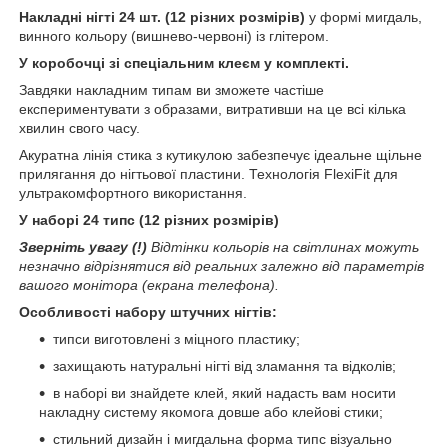
Накладні нігті 24 шт. (12 різних розмірів)
у формі мигдаль,
винного кольору (вишнево-червоні) із глітером.
У коробочці зі спеціальним клеєм у комплекті.
Завдяки накладним типам ви зможете частіше
експериментувати з образами, витративши на це всі кілька
хвилин свого часу.
Акуратна лінія стика з кутикулою забезпечує ідеальне щільне
прилягання до нігтьової пластини. Технологія FlexiFit для
ультракомфортного використання.
У наборі 24 типс (12 різних розмірів)
Зверніть увагу (!)
Відтінки кольорів на світлинах можуть
незначно відрізнятися від реальних залежно від параметрів
вашого монітора (екрана телефона).
Особливості набору штучних нігтів:
типси виготовлені з міцного пластику;
захищають натуральні нігті від зламання та відколів;
в наборі ви знайдете клей, який надасть вам носити
накладну систему якомога довше або клейові стики;
стильний дизайн і мигдальна форма типс візуально