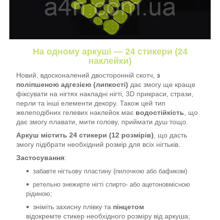
На одному аркуші — 24 стикери (24
наклейки)
Новий, вдосконалений двосторонній скотч,
з
поліпшеною адгезією (липкості)
дає змогу ще краще
фіксувати на нігтях накладні нігті, 3D прикраси, стрази,
перли та інші елементи декору. Також цей тип
желеподібних гелевих наклейок має
водостійкість
, що
дає змогу плавати, мити голову, приймати душ тощо.
Аркуш містить 24 стикери (12 розмірів)
, що дасть
змогу підібрати необхідний розмір для всіх нігтьків.
Застосування
:
забавте нігтьову пластину (пилочкою або бафиком)
ретельно знежирте нігті спирто- або ацетоновмісною
рідиною;
зніміть захисну плівку та
пінцетом
відокремте
стикер необхідного розміру від аркуша;