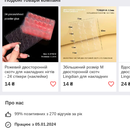
Подібні товари компанії
Рожевий двосторонній
Збільшений розмір М
Вдо
скотч для накладних нігтів
двосторонній скотч
двос
- 24 стікери (наклейки)
Lingdian для накладних
Ling
товщина 0,3мм
нігтів — 24 стикери
накл
14
14
24
₴
₴
(наклейки)
накл
Про нас
99% позитивних з 270 відгуків за рік
Працює з 05.01.2024