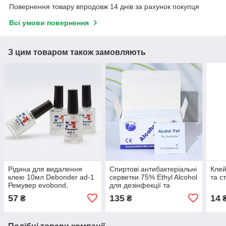
Повернення товару впродовж 14 днів за рахунок покупця
Всі умови повернення
З цим товаром також замовляють
Рідина для видалення
Спиртові антибактеріальні
Клей
клею 10мл Debonder ad-1
серветки 75% Ethyl Alcohol
та с
Ремувер evobond,
для дезінфекції та
дебондер для зняття
знежирення 100шт/уп.
57
135
14
₴
₴
накладних нігтів та вій