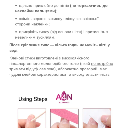
щільно приклейте до нігтів
(не торкаючись до
наклейки пальцями)
;
зніміть верхню захисну плівку з зовнішньої
сторони наклейки;
прикріпіть типсу (від основи нігтя) і притисніть з
невеликим зусиллям.
Після кріплення типс — кілька годин не мочіть нігті у
воді.
Клейові стики виготовлені з високоякісного
гіпоалергенного желеподібного гелю (який
не потрібно
тримати під уф.лампою), абсолютно прозорий, має
чудові клейові характеристики та високу еластичність.