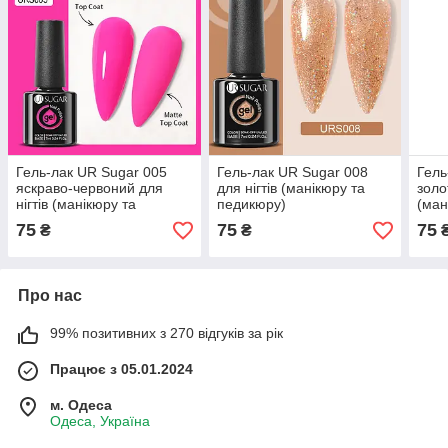
Гель-лак UR Sugar 005
Гель-лак UR Sugar 008
Гель
яскраво-червоний для
для нігтів (манікюру та
золо
нігтів (манікюру та
педикюру)
(ман
педикюру)
75
75
75
₴
₴
Про нас
99% позитивних з 270 відгуків за рік
Працює з 05.01.2024
м. Одеса
Одеса, Україна