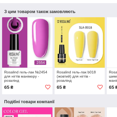
З цим товаром також замовляють
Rosalind гель-лак №2454
Rosalind гель-лак b018
Rosa
для нігтів манікюру -
(жовтий) для нігтів -
шимм
розалінд
розалінд
мані
65
65
65
₴
₴
Подібні товари компанії