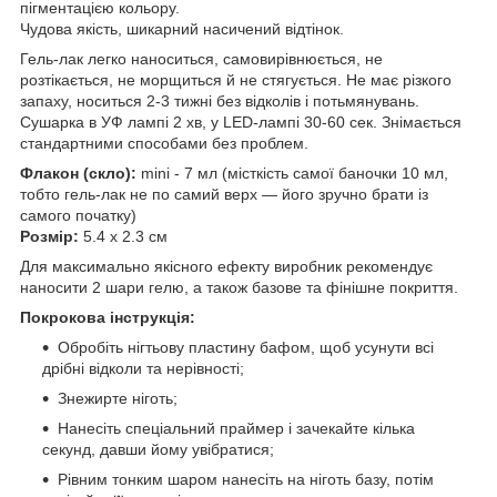
пігментацією кольору.
Чудова якість, шикарний насичений відтінок.
Гель-лак легко наноситься, самовирівнюється, не
розтікається, не морщиться й не стягується. Не має різкого
запаху, носиться 2-3 тижні без відколів і потьмянувань.
Сушарка в УФ лампі 2 хв, у LED-лампі 30-60 сек. Знімається
стандартними способами без проблем.
Флакон (скло):
mini - 7 мл (місткість самої баночки 10 мл,
тобто гель-лак не по самий верх — його зручно брати із
самого початку)
Розмір:
5.4 х 2.3 см
Для максимально якісного ефекту виробник рекомендує
наносити 2 шари гелю, а також базове та фінішне покриття.
Покрокова інструкція:
Обробіть нігтьову пластину бафом, щоб усунути всі
дрібні відколи та нерівності;
Знежирте ніготь;
Нанесіть спеціальний праймер і зачекайте кілька
секунд, давши йому увібратися;
Рівним тонким шаром нанесіть на ніготь базу, потім