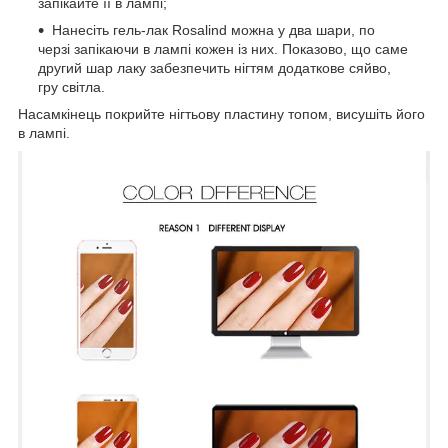
запікайте її в лампі;
Нанесіть гель-лак Rosalind можна у два шари, по
черзі запікаючи в лампі кожен із них. Показово, що саме
другий шар лаку забезпечить нігтям додаткове сяйво,
гру світла.
Насамкінець покрийте нігтьову пластину топом, висушіть його
в лампі.