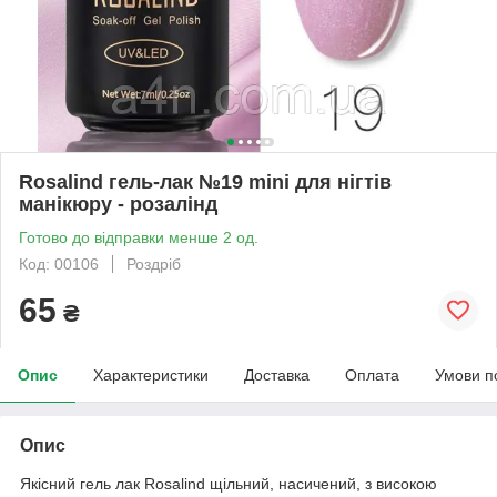
Rosalind гель-лак №19 mini для нігтів
манікюру - розалінд
Готово до відправки менше 2 од.
Код: 00106
Роздріб
65
₴
Опис
Характеристики
Доставка
Оплата
Умови п
Опис
Якісний гель лак Rosalind щільний, насичений, з високою