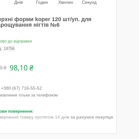
Днів
Годин
Хвилин
Секунд
ерхні форми koper 120 шт/уп. для
арощування нігтів №6
тово до відправки
д:
14756
98,10 ₴
9 ₴
+380 (67) 716-55-52
мовлення тільки за телефоном
вернення товару протягом 14 днів
за рахунок покупця