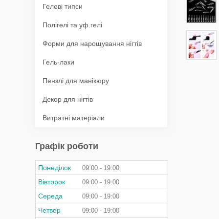
Гелеві типси
Полігелі та уф.гелі
Форми для нарощування нігтів
Гель-лаки
Пензлі для манікюру
Декор для нігтів
Витратні матеріали
Графік роботи
Понеділок
09:00
19:00
Вівторок
09:00
19:00
Середа
09:00
19:00
Четвер
09:00
19:00