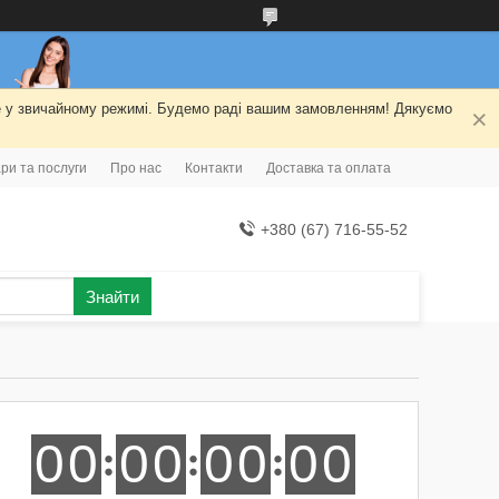
ме у звичайному режимі. Будемо раді вашим замовленням! Дякуємо
ри та послуги
Про нас
Контакти
Доставка та оплата
+380 (67) 716-55-52
Знайти
0
0
0
0
0
0
0
0