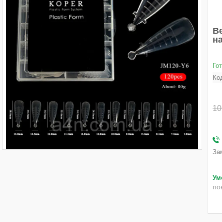
В
н
Го
Ко
10
За
по