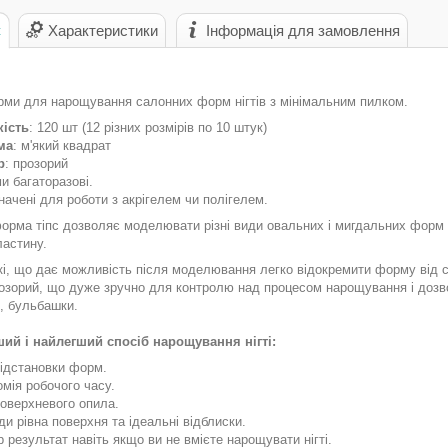
с
Характеристики
Інформація для замовлення
рми для нарощування салонних форм нігтів з мінімальним пилком.
кість
: 120 шт (12 різних розмірів по 10 штук)
ма
: м'який квадрат
р
: прозорий
и багаторазові.
начені для роботи з акрігелем чи полігелем.
рма тіпс дозволяє моделювати різні види овальних і мигдальних форм н
ластину.
і, що дає можливість після моделювання легко відокремити форму від ств
озорий, що дуже зручно для контролю над процесом нарощування і дозво
, бульбашки. ⠀
й і найлегший спосіб нарощування нігті:
підстановки форм. ⠀
омія робочого часу. ⠀
поверхневого опила.
ди рівна поверхня та ідеальні відблиски. ⠀
р результат навіть якщо ви не вмієте нарощувати нігті. ⠀