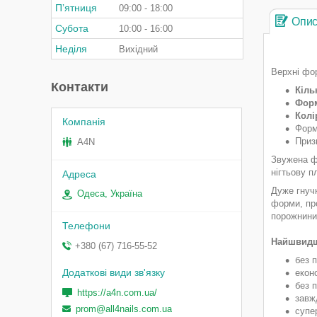
Пʼятниця
09:00
18:00
Опи
Субота
10:00
16:00
Неділя
Вихідний
Верхні фо
Контакти
Кіль
Фор
Колі
Форм
Приз
A4N
Звужена фо
нігтьову п
Дуже гнучк
Одеса, Україна
форми, пр
порожнини
⠀
Найшвидши
+380 (67) 716-55-52
без 
екон
без 
https://a4n.com.ua/
завж
prom@all4nails.com.ua
супе