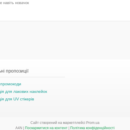
е навіть новачок
ні пропозиції
а промокоди
ція для лакових наклейок
ція для UV стікерів
Сайт створений на маркетплейсі
Prom.ua
A4N |
Поскаржитися на контент
|
Політика конфіденційності