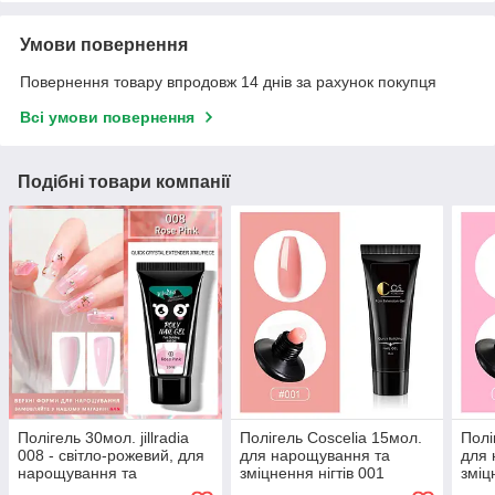
Умови повернення
Повернення товару впродовж 14 днів за рахунок покупця
Всі умови повернення
Подібні товари компанії
Полігель 30мол. jillradia
Полігель Coscelia 15мол.
Полі
008 - світло-рожевий, для
для нарощування та
для 
нарощування та
зміцнення нігтів 001
зміц
зміцнення нігтів
тілесний
світ