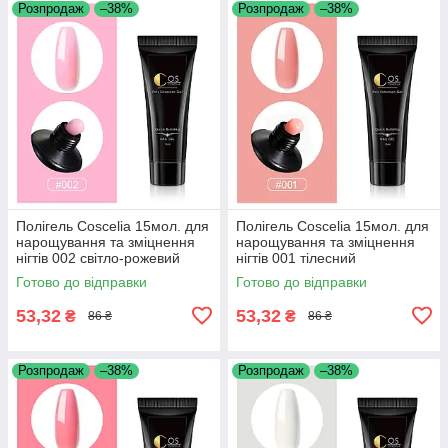
Розпродаж
–38%
Розпродаж
–38%
Полігель Coscelia 15мол. для
Полігель Coscelia 15мол. для
нарощування та зміцнення
нарощування та зміцнення
нігтів 002 світло-рожевий
нігтів 001 тілесний
Готово до відправки
Готово до відправки
53,32
53,32
₴
₴
86 ₴
86 ₴
Розпродаж
–38%
Розпродаж
–38%