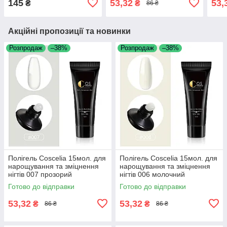
145
53,32
53,
₴
₴
86 ₴
Акційні пропозиції та новинки
Розпродаж
–38%
Розпродаж
–38%
Полігель Coscelia 15мол. для
Полігель Coscelia 15мол. для
нарощування та зміцнення
нарощування та зміцнення
нігтів 007 прозорий
нігтів 006 молочний
Готово до відправки
Готово до відправки
53,32
53,32
₴
₴
86 ₴
86 ₴