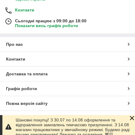
Контакти
Сьогодні працює з 09:00 до 18:00
Показати весь графік роботи
Про нас
Контакти
Доставка та оплата
Графік роботи
Повна версія сайту
Сайт створено на маркетплейсі
Prom.ua
Шановні покупці! З 30.07 по 14.08 оформлення та
відправлення замовлень тимчасово призупинені. З 14.08
магазин працюватиме у звичайному режимі. Будемо раді
Політика конфіденційності
вашим замовленням! Дякуємо за розуміння. 💙💛