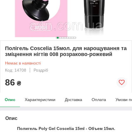
Полігель Coscelia 15мол. для нарощування та
зміцнення нігтів 008 розраково-рожевий
Немає в наявності
Код: 14708
Роздріб
86
₴
Опис
Характеристики
Доставка
Оплата
Умови п
Опис
Полигель Poly Gel Coscelia
15ml - Объем 15мл.