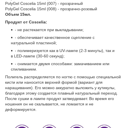
PolyGel Coscelia 15ml (007) - прозрачный
PolyGel Coscelia 15ml (008) - прозрачно-розовый
Объем 15мл.
Продукт от Coscelia:
- не растекается при выкладывании;
- обеспечивает качественное сцепление с
натуральной пластиной;
- полимеризуется как в UV-лампе (2-3 минуты), так и
в LED-лампе (30-60 секунд);
- снимается двумя способами: замачиванием или
спиливанием.
Полигель распределяется по ногтю с помощью специальной
кисти или наносится верхней формой (вариант для
наращивания). Его можно аккуратно выложить у кутикулы,
благодаря этому создается плавный натуральный переход.
После сушки в лампе продукт затвердевает. Во время его
ношения он не скалывается, не ломается и не
деформируется.