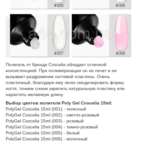
Полигель от бренда Coscelia обладает отличной
консистенцией. При полимеризации он не печет и не
вызывает раздражение ногтевой пластины. Очень
пластичный, благодаря ему легко смоделировать форму
ногтя, тонким слоем укрепить натуральную пластину или
нарастить желаемую длину.
Выбор цветов полигеля Poly Gel Coscelia 15ml:
PolyGel Coscelia 15ml (001) - телесный
PolyGel Coscelia 15ml (002) - светло-розовый
PolyGel Coscelia 15ml (003) - розовый
PolyGel Coscelia 15ml (004) - темно-розовый
PolyGel Coscelia 15ml (005) - белый
PolyGel Coscelia 15ml (006) - молочный