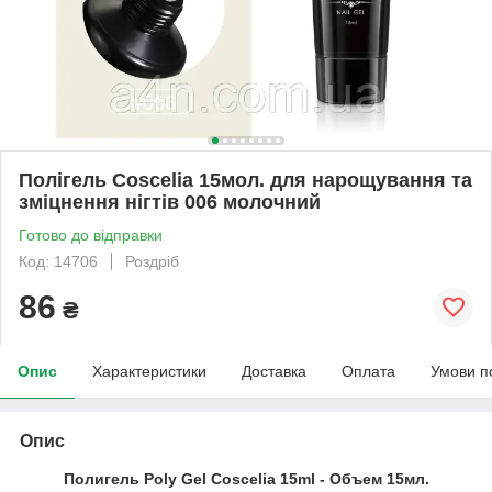
Полігель Coscelia 15мол. для нарощування та
зміцнення нігтів 006 молочний
Готово до відправки
Код: 14706
Роздріб
86
₴
Опис
Характеристики
Доставка
Оплата
Умови п
Опис
Полигель Poly Gel Coscelia
15ml - Объем 15мл.