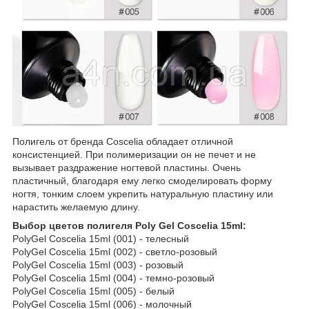
Полигель от бренда Coscelia обладает отличной
консистенцией. При полимеризации он не печет и не
вызывает раздражение ногтевой пластины. Очень
пластичный, благодаря ему легко смоделировать форму
ногтя, тонким слоем укрепить натуральную пластину или
нарастить желаемую длину.
Выбор цветов полигеля Poly Gel Coscelia 15ml:
PolyGel Coscelia 15ml (001) - телесный
PolyGel Coscelia 15ml (002) - светло-розовый
PolyGel Coscelia 15ml (003) - розовый
PolyGel Coscelia 15ml (004) - темно-розовый
PolyGel Coscelia 15ml (005) - белый
PolyGel Coscelia 15ml (006) - молочный