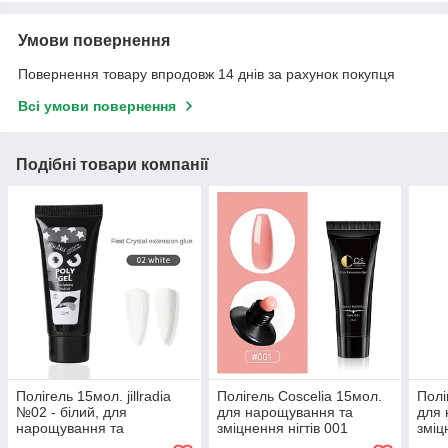
Умови повернення
Повернення товару впродовж 14 днів за рахунок покупця
Всі умови повернення
Подібні товари компанії
Полігель 15мол. jillradia
Полігель Coscelia 15мол.
Полі
№02 - білий, для
для нарощування та
для 
нарощування та
зміцнення нігтів 001
зміц
зміцнення нігтів
тілесний
світ