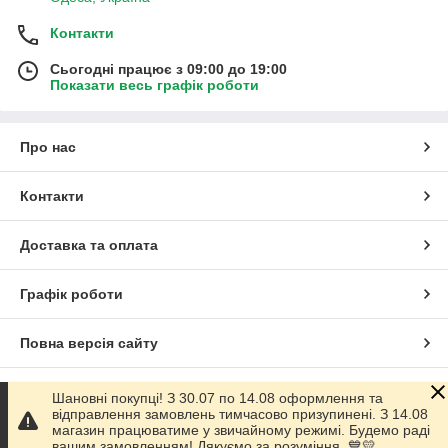
Контакти
Сьогодні працює з 09:00 до 19:00
Показати весь графік роботи
Про нас
Контакти
Доставка та оплата
Графік роботи
Повна версія сайту
Сайт створено на маркетплейсі
Prom.ua
Шановні покупці! З 30.07 по 14.08 оформлення та
відправлення замовлень тимчасово призупинені. З 14.08
магазин працюватиме у звичайному режимі. Будемо раді
Політика конфіденційності
вашим замовленням! Дякуємо за розуміння. 💙💛