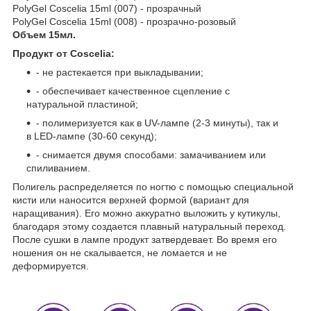
PolyGel Coscelia 15ml (007) - прозрачный
PolyGel Coscelia 15ml (008) - прозрачно-розовый
Объем 15мл.
Продукт от Coscelia:
- не растекается при выкладывании;
- обеспечивает качественное сцепление с
натуральной пластиной;
- полимеризуется как в UV-лампе (2-3 минуты), так и
в LED-лампе (30-60 секунд);
- снимается двумя способами: замачиванием или
спиливанием.
Полигель распределяется по ногтю с помощью специальной
кисти или наносится верхней формой (вариант для
наращивания). Его можно аккуратно выложить у кутикулы,
благодаря этому создается плавный натуральный переход.
После сушки в лампе продукт затвердевает. Во время его
ношения он не скалывается, не ломается и не
деформируется.