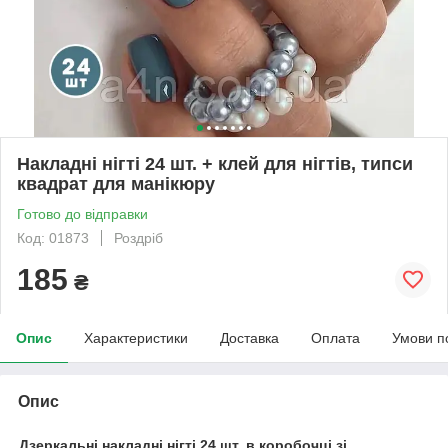
Накладні нігті 24 шт. + клей для нігтів, типси
квадрат для манікюру
Готово до відправки
Код: 01873
Роздріб
185
₴
Опис
Характеристики
Доставка
Оплата
Умови п
Опис
Дзеркальні накладні нігті 24 шт. в коробочці зі