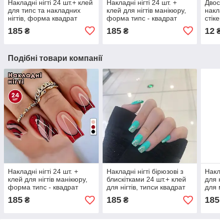
Накладні нігті 24 шт.+ клей
Накладні нігті 24 шт. +
Двос
для типс та накладних
клей для нігтів манікюру,
накл
нігтів, форма квадрат
форма типс - квадрат
стік
диза
185
185
12
₴
₴
Подібні товари компанії
Накладні нігті 24 шт. +
Накладні нігті бірюзові з
Накл
клей для нігтів манікюру,
блискітками 24 шт.+ клей
для 
форма типс - квадрат
для нігтів, типси квадрат
для 
для манікюру
185
185
185
₴
₴