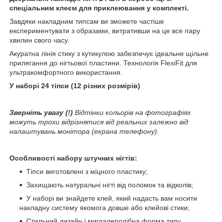
спеціальним клеєм для приклеювання у комплекті.
Завдяки накладним типсам ви зможете частіше
експериментувати з образами, витративши на це все пару
хвилин свого часу.
Акуратна лінія стику з кутикулою забезпечує ідеальне щільне
прилягання до нігтьової пластини. Технологія FlexiFit для
ультракомфортного використання.
У наборі 24 тіпси (12 різних розмірів)
Зверніть увагу (!)
Відтінки кольорів на фотографіях
можуть трохи відрізнятися від реальних залежно від
налаштувань монітора (екрана телефону).
Особливості набору штучних нігтів:
Тіпси виготовлені з міцного пластику;
Захищають натуральні нігті від поломок та відколів;
У наборі ви знайдете клей, який надасть вам носити
накладну систему якомога довше або клейові стики;
Стильний дизайн і мигдалеподібна форма типу