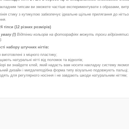
акладним типсам ви зможете частіше експериментувати з образами, витра
інія стику з кутикулою забезпечує ідеальне щільне прилягання до нігтьо
ння.
4 тіпси (12 різних розмірів)
увагу (!)
Відтінки кольорів на фотографіях можуть трохи відрізнятися
).
ті набору штучних нігтів:
и виготовлені з міцного пластику;
щають натуральні нігті від поломок та відколів;
борі ви знайдете клей, який надасть вам носити накладну систему якомог
ьний дизайн і мигдалеподібна форма типу візуально подовжують пальці;
одять для регулярного носіння і не завдають шкоди натуральним нігтям;