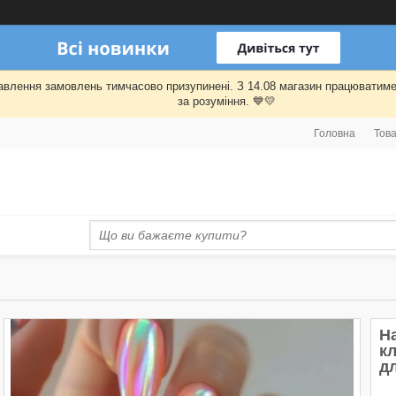
правлення замовлень тимчасово призупинені. З 14.08 магазин працювати
за розуміння. 💙💛
Головна
Това
На
кл
д