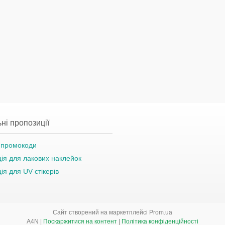
ні пропозиції
а промокоди
ція для лакових наклейок
ція для UV стікерів
Сайт створений на маркетплейсі
Prom.ua
A4N |
Поскаржитися на контент
|
Політика конфіденційності