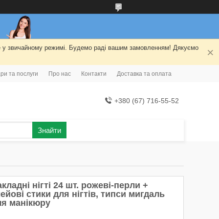
ме у звичайному режимі. Будемо раді вашим замовленням! Дякуємо
ри та послуги
Про нас
Контакти
Доставка та оплата
+380 (67) 716-55-52
Знайти
кладні нігті 24 шт. рожеві-перли +
ейові стики для нігтів, типси мигдаль
ля манікюру