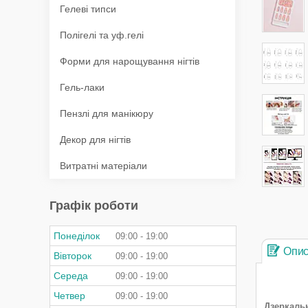
Гелеві типси
Полігелі та уф.гелі
Форми для нарощування нігтів
Гель-лаки
Пензлі для манікюру
Декор для нігтів
Витратні матеріали
Графік роботи
Понеділок
09:00
19:00
Опи
Вівторок
09:00
19:00
Середа
09:00
19:00
Четвер
09:00
19:00
Дзеркальн