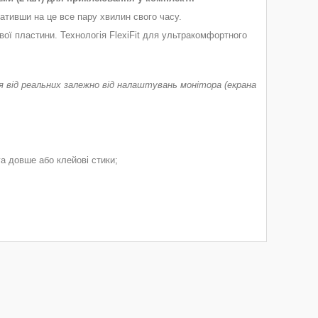
тивши на це все пару хвилин свого часу.
вої пластини. Технологія FlexiFit для ультракомфортного
 від реальних залежно від налаштувань монітора (екрана
а довше або клейові стики;