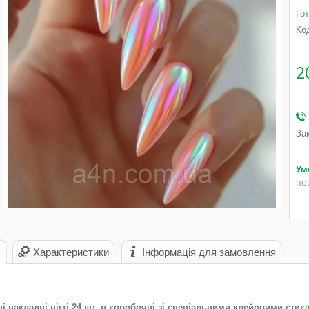
Го
Ко
2
За
по
с
Характеристики
Інформація для замовлення
і накладні нігті 24 шт. в коробочці зі спеціальними клейовими сти