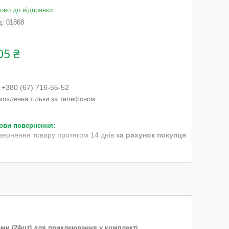
тово до відправки
д:
01868
05 ₴
+380 (67) 716-55-52
мовлення тільки за телефоном
вернення товару протягом 14 днів
за рахунок покупця
ками (24шт) для приклеювання у комплекті.