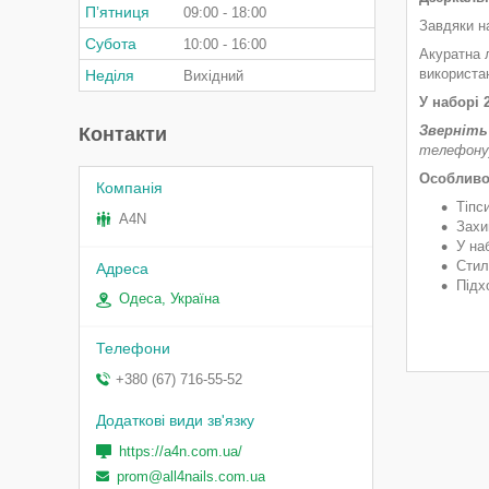
Пʼятниця
09:00
18:00
Завдяки н
Субота
10:00
16:00
Акуратна л
використа
Неділя
Вихідний
У наборі 2
Зверніть 
Контакти
телефону
Особливос
Тіпс
A4N
Захи
У на
Стил
Підх
Одеса, Україна
+380 (67) 716-55-52
https://a4n.com.ua/
prom@all4nails.com.ua