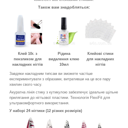
Також вам знадобляться:
Клей 10г. з
Рідина
Клейові стики
пензликом для
видалення клею
для накладних
накладних нігтів
10мл
нігтів
Завдяки накладним типсам ви зможете частіше
експериментувати з образами, витративши на це все пару
хвилин свого часу.
Акуратна лінія стику з кутикулою забезпечує ідеальне щільне
прилягання до нігтьової пластини. Технологія FlexiFit для
ультракомфортного використання.
У наборі 24 нігтики (12 різних розмірів)