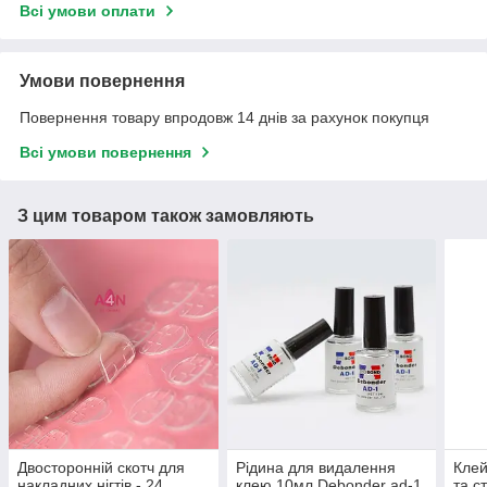
Всі умови оплати
Умови повернення
Повернення товару впродовж 14 днів за рахунок покупця
Всі умови повернення
З цим товаром також замовляють
Двосторонній скотч для
Рідина для видалення
Клей
накладних нігтів - 24
клею 10мл Debonder ad-1
та с