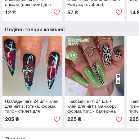
стікери (наклейки) для
Ремувер evobond,
дизайну нігтів
дебондер для зняття
12
57
14
₴
₴
накладних нігтів та вій
Подібні товари компанії
Накладні нігті 24 шт.+ клей
Накладні нігті 24 шт. +
Накла
для нігтів, готика, форма
клей для нігтів манікюру,
готи
типс - стилет для
форма типс - балерина
типс
манікюру
205
225
225
₴
₴