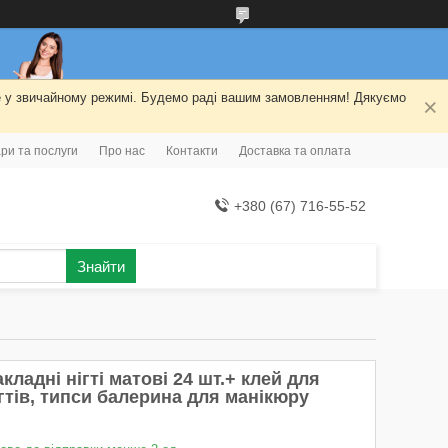
ме у звичайному режимі. Будемо раді вашим замовленням! Дякуємо
ри та послуги
Про нас
Контакти
Доставка та оплата
+380 (67) 716-55-52
Знайти
кладні нігті матові 24 шт.+ клей для
гтів, типси балерина для манікюру