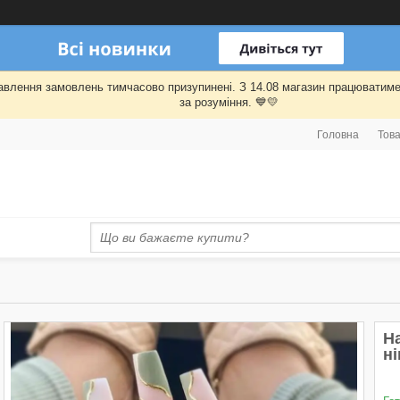
правлення замовлень тимчасово призупинені. З 14.08 магазин працювати
за розуміння. 💙💛
Головна
Това
На
ні