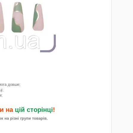
мога довше;
і;
м;
ми на
цій сторінці
!
 на різні групи товарів.