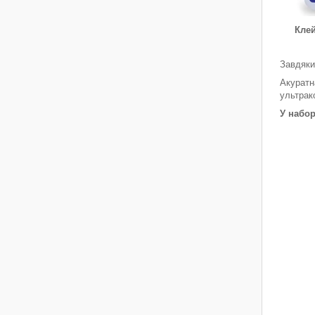
Клей
Завдяки
Акуратн
ультрак
У набор