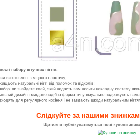
ості набору штучних нігтів:
пси виготовлені з міцного пластику;
хищають натуральні нігті від поломок та відколів;
наборі ви знайдете клей, який надасть вам носити накладну систему яко
ильний дизайн і мигдалеподібна форма типу візуально подовжують пальц
дходять для регулярного носіння і не завдають шкоди натуральним нігтя
Слідкуйте за нашими знижка
Щотижня публікуватимуться нові купони знижок