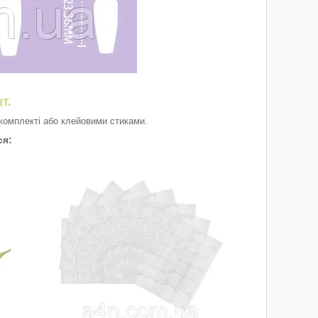
т.
у комплекті або клейовими стиками.
ся: