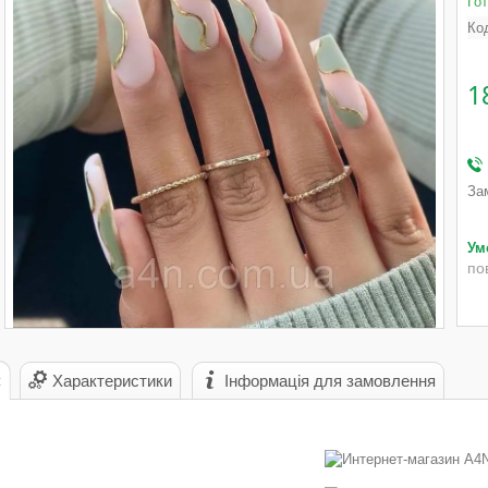
Го
Ко
1
За
по
с
Характеристики
Інформація для замовлення