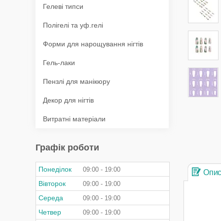
Гелеві типси
Полігелі та уф.гелі
Форми для нарощування нігтів
Гель-лаки
Пензлі для манікюру
Декор для нігтів
Витратні матеріали
Графік роботи
Понеділок
09:00
19:00
Опи
Вівторок
09:00
19:00
Середа
09:00
19:00
Четвер
09:00
19:00