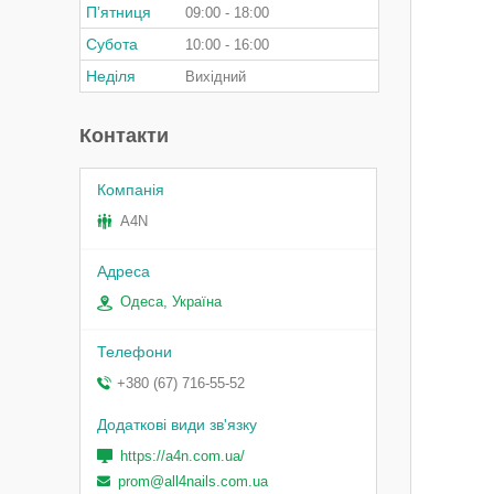
Пʼятниця
09:00
18:00
Субота
10:00
16:00
Неділя
Вихідний
Контакти
A4N
Одеса, Україна
+380 (67) 716-55-52
https://a4n.com.ua/
prom@all4nails.com.ua