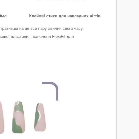
0мл
Клейові стики для накладних нігтів
тративши на це все пару хвилин свого часу.
ової пластини. Технологія FlexiFit для