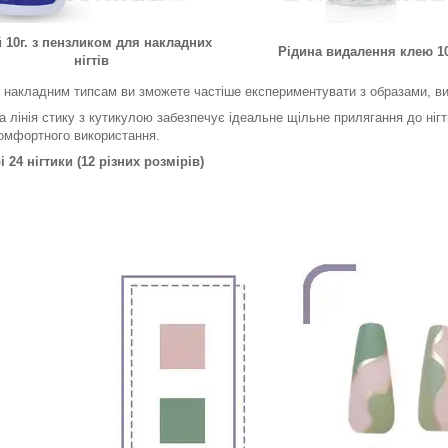
 10г. з пензликом для накладних
Рідина видалення клею 1
нігтів
 накладним типсам ви зможете частіше експериментувати з образами, ви
а лінія стику з кутикулою забезпечує ідеальне щільне прилягання до нігть
омфортного використання.
і 24 нігтики (12 різних розмірів)