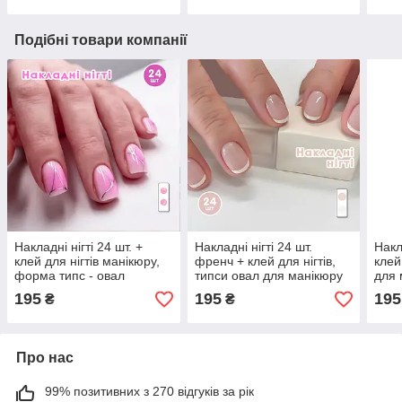
Подібні товари компанії
Накладні нігті 24 шт. +
Накладні нігті 24 шт.
Накл
клей для нігтів манікюру,
френч + клей для нігтів,
клей
форма типс - овал
типси овал для манікюру
для 
195
195
195
₴
₴
Про нас
99% позитивних з 270 відгуків за рік