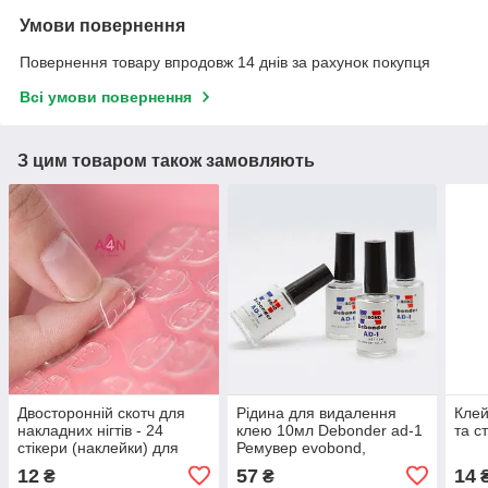
Умови повернення
Повернення товару впродовж 14 днів за рахунок покупця
Всі умови повернення
З цим товаром також замовляють
Двосторонній скотч для
Рідина для видалення
Клей
накладних нігтів - 24
клею 10мл Debonder ad-1
та с
стікери (наклейки) для
Ремувер evobond,
дизайну нігтів
дебондер для зняття
12
57
14
₴
₴
накладних нігтів та вій