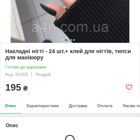
Накладні нігті - 24 шт.+ клей для нігтів, типси
для манікюру
Готово до відправки
Код: 01459
Роздріб
195
₴
Опис
Характеристики
Доставка
Оплата
Умови п
Опис