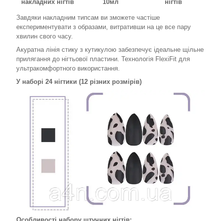
накладних нігтів
10мл
нігтів
Завдяки накладним типсам ви зможете частіше
експериментувати з образами, витративши на це все пару
хвилин свого часу.
Акуратна лінія стику з кутикулою забезпечує ідеальне щільне
прилягання до нігтьової пластини. Технологія FlexiFit для
ультракомфортного використання.
У наборі 24 нігтики (12 різних розмірів)
Особливості набору штучних нігтів: