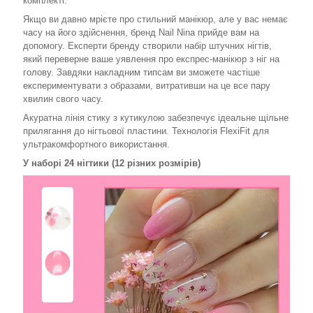
комплекті.
Якщо ви давно мрієте про стильний манікюр, але у вас немає
часу на його здійснення, бренд Nail Nina прийде вам на
допомогу. Експерти бренду створили набір штучних нігтів,
який переверне ваше уявлення про експрес-манікюр з ніг на
голову. Завдяки накладним типсам ви зможете частіше
експериментувати з образами, витративши на це все пару
хвилин свого часу.
Акуратна лінія стику з кутикулою забезпечує ідеальне щільне
прилягання до нігтьової пластини. Технологія FlexiFit для
ультракомфортного використання.
У наборі 24 нігтики (12 різних розмірів)