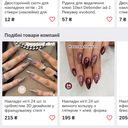
Двосторонній скотч для
Рідина для видалення
Двос
накладних нігтів - 24
клею 10мл Debonder ad-1
накл
стікери (наклейки) для
Ремувер evobond,
стік
дизайну нігтів
дебондер для зняття
диза
12
57
7
₴
₴
₴
накладних нігтів та вій
Подібні товари компанії
Накладні нігті 24 шт. із
Накладні нігті 24 шт.
Накла
сріблястим 3D дизайном у
винного кольору з
ефек
французькому стилі +
глітером + клей, форма
блис
клей, форма мигдаль для
мигдаль для манікюру
фор
215
195
205
₴
₴
манікюру (01923)
(01912)
мані