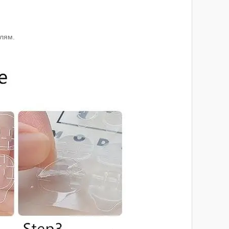
ллям.