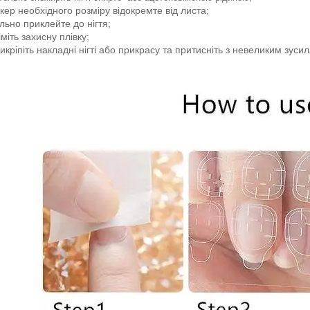
ікер необхідного розміру відокремте від листа;
льно приклейте до нігтя;
іміть захисну плівку;
икріпіть накладні нігті або прикрасу та притисніть з невеликим зуси