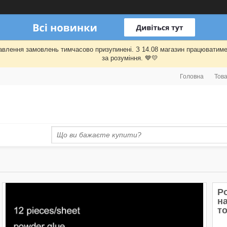
правлення замовлень тимчасово призупинені. З 14.08 магазин працювати
за розуміння. 💙💛
Головна
Това
Р
на
т