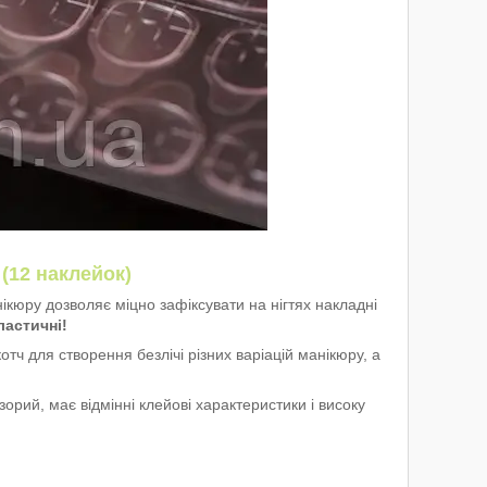
 (12 наклейок)
ікюру дозволяє міцно зафіксувати на нігтях накладні
ластичні!
отч для створення безлічі різних варіацій манікюру, а
орий, має відмінні клейові характеристики і високу