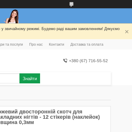
ме у звичайному режимі. Будемо раді вашим замовленням! Дякуємо
ри та послуги
Про нас
Контакти
Доставка та оплата
+380 (67) 716-55-52
Знайти
ожевий двосторонній скотч для
кладних нігтів - 12 стікерів (наклейок)
овщина 0,3мм