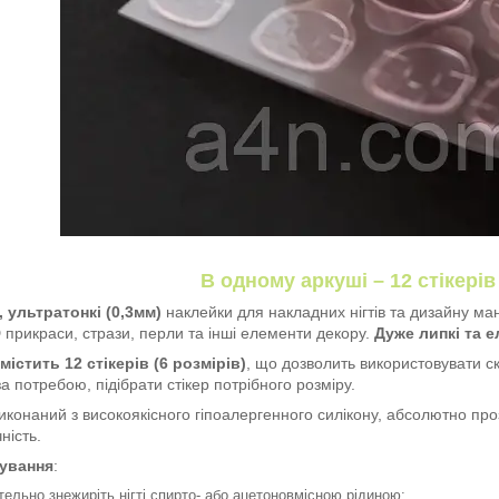
В одному аркуші – 12 стікерів
, ультратонкі (0,3мм)
наклейки для накладних нігтів та дизайну ман
3D прикраси, стрази, перли та інші елементи декору.
Дуже липкі та е
істить 12 стікерів (6 розмірів)
, що дозволить використовувати ск
за потребою, підібрати стікер потрібного розміру.
иконаний з високоякісного гіпоалергенного силікону, абсолютно проз
ність.
ування
:
тельно знежиріть нігті спирто- або ацетоновмісною рідиною;