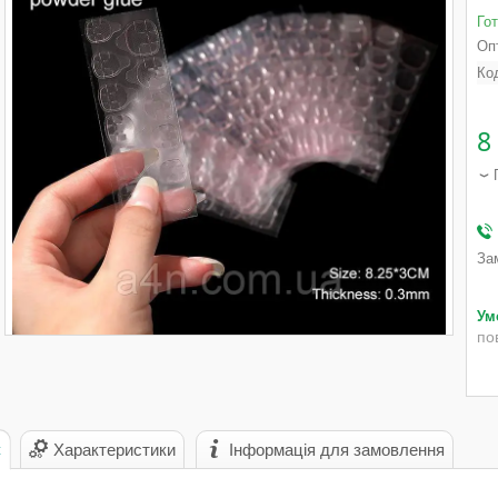
Го
Опт
Ко
8
За
по
с
Характеристики
Інформація для замовлення