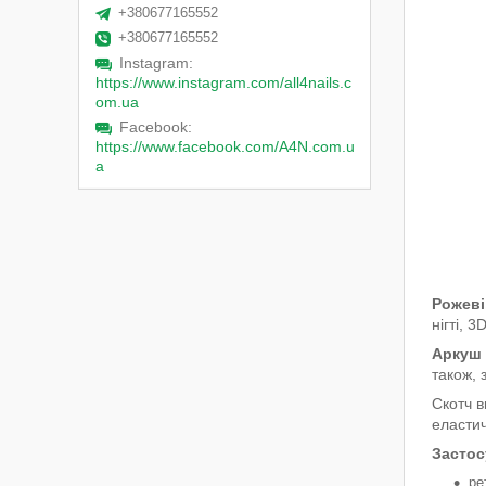
+380677165552
+380677165552
Instagram
https://www.instagram.com/all4nails.c
om.ua
Facebook
https://www.facebook.com/A4N.com.u
a
Рожеві
нігті, 
Аркуш м
також, 
Скотч в
еластич
Застос
ре