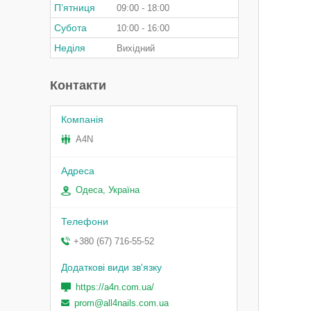
Пʼятниця
09:00
18:00
Субота
10:00
16:00
Неділя
Вихідний
Контакти
A4N
Одеса, Україна
+380 (67) 716-55-52
https://a4n.com.ua/
prom@all4nails.com.ua