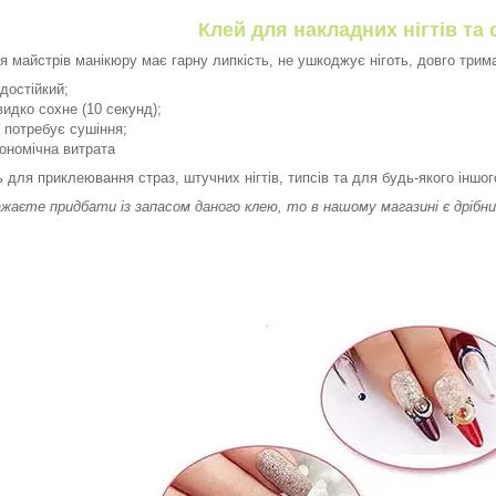
Клей для накладних нігтів та 
я майстрів манікюру має гарну липкість, не ушкоджує ніготь, довго трим
достійкий;
идко сохне (10 секунд);
 потребує сушіння;
ономічна витрата
 для приклеювання страз, штучних нігтів, типсів та для будь-якого іншого
жаєте придбати із запасом даного клею, то в нашому магазині є дрібн