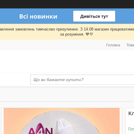
правлення замовлень тимчасово призупинені. З 14.08 магазин працювати
за розуміння. 💙💛
Головна
Това
Кл
Го