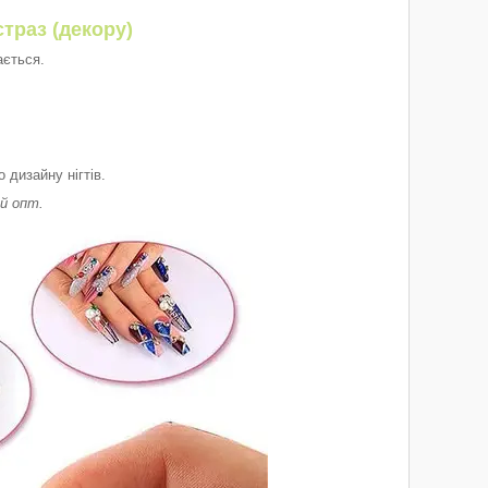
страз (декору)
ається.
 дизайну нігтів.
ий опт.