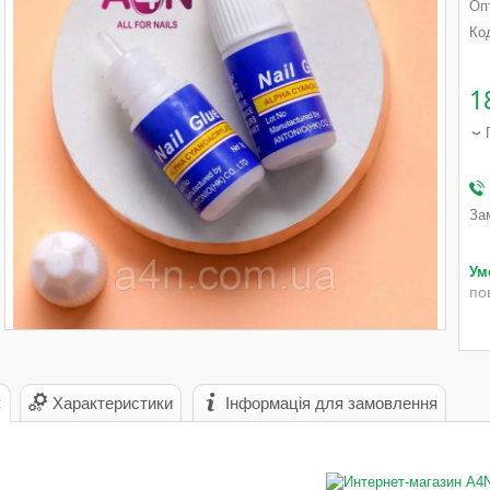
Опт
Ко
1
За
по
с
Характеристики
Інформація для замовлення