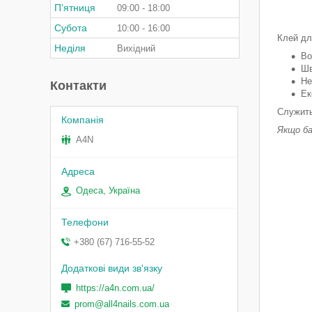
Пʼятниця
09:00
18:00
Субота
10:00
16:00
Клей дл
Неділя
Вихідний
Во
Шв
Не
Контакти
Ек
Служить
Якщо ба
A4N
Одеса, Україна
+380 (67) 716-55-52
https://a4n.com.ua/
prom@all4nails.com.ua