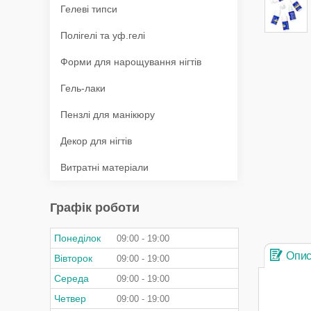
Гелеві типси
Полігелі та уф.гелі
Форми для нарощування нігтів
Гель-лаки
Пензлі для манікюру
Декор для нігтів
Витратні матеріали
Графік роботи
Понеділок
09:00
19:00
Опи
Вівторок
09:00
19:00
Середа
09:00
19:00
Четвер
09:00
19:00