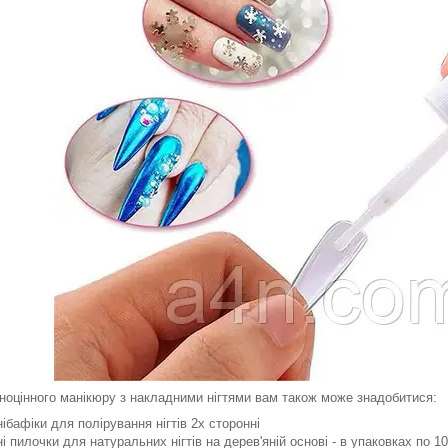
ноцінного манікюру з накладними нігтями вам також може знадобитися:
нібафіки для полірування нігтів 2х сторонні
ні пилочки для натуральних нігтів на дерев'яній основі - в упаковках по 1